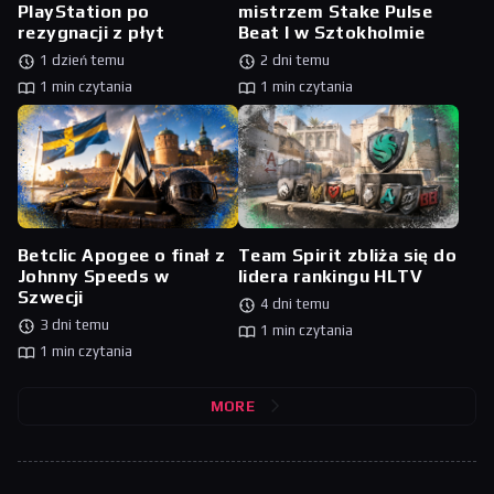
PlayStation po
mistrzem Stake Pulse
rezygnacji z płyt
Beat I w Sztokholmie
1 dzień temu
2 dni temu
1 min czytania
1 min czytania
Betclic Apogee o finał z
Team Spirit zbliża się do
Johnny Speeds w
lidera rankingu HLTV
Szwecji
4 dni temu
3 dni temu
1 min czytania
1 min czytania
MORE