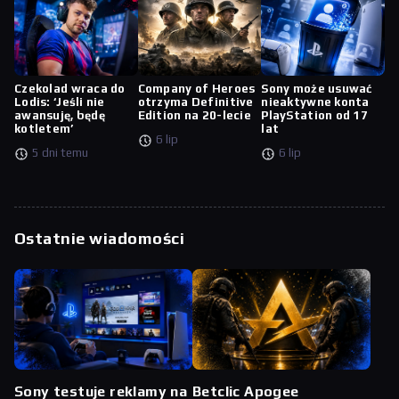
Czekolad wraca do
Company of Heroes
Sony może usuwać
Lodis: ‘Jeśli nie
otrzyma Definitive
nieaktywne konta
awansuję, będę
Edition na 20-lecie
PlayStation od 17
kotletem’
lat
6 lip
5 dni temu
6 lip
Ostatnie wiadomości
Sony testuje reklamy na
Betclic Apogee