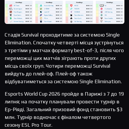
Стадія Survival проходитиме за системою Single
Elimination. Спочатку четверті місця зустрінуться
з третіми у матчах формату best-of-3, після чого
переможці цих матчів зіграють проти других
місць своїх груп. Чотири переможці Survival
вийдуть до плей-оф. Плей-оф також
відбуватиметься за системою Single Elimination.
Esports World Cup 2026 пройде в Парижі з 7 до 19
липня; на початку планували провести турнір в
Ер-Ріяді. Загальний призовий фонд становить $3
млн. Турнір водночас є фіналом четвертого
сезону ESL Pro Tour.