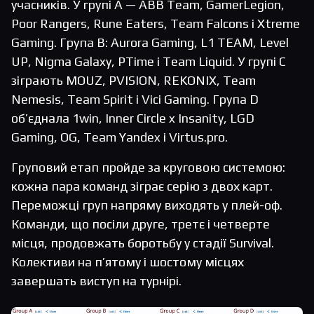
учасників. У групі A — ABB Team, GamerLegion,
Poor Rangers, Rune Eaters, Team Falcons і Xtreme
Gaming. Група B: Aurora Gaming, L1 TEAM, Level
UP, Nigma Galaxy, PTime і Team Liquid. У групі C
зіграють MOUZ, PVISION, REKONIX, Team
Nemesis, Team Spirit і Vici Gaming. Група D
об’єднала 1win, Inner Circle x Insanity, LGD
Gaming, OG, Team Yandex і Virtus.pro.
Груповий етап пройде за круговою системою:
кожна пара команд зіграє серію з двох карт.
Переможці груп напряму виходять у плей-оф.
Команди, що посіли друге, третє і четверте
місця, продовжать боротьбу у стадії Survival.
Колективи на п’ятому і шостому місцях
завершать виступ на турнірі.