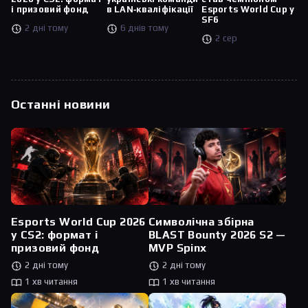
і призовий фонд
в LAN‑кваліфікації
Esports World Cup у
SF6
2 дні тому
6 днів тому
2 сер
Останні новини
Esports World Cup 2026
Символічна збірна
у CS2: формат і
BLAST Bounty 2026 S2 —
призовий фонд
MVP Spinx
2 дні тому
2 дні тому
1 хв читання
1 хв читання