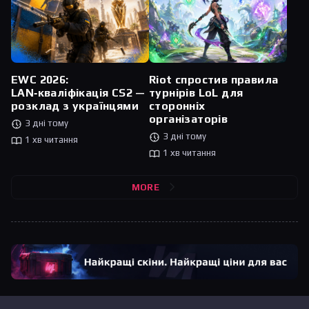
Riot спростив правила
EWC 2026:
турнірів LoL для
LAN‑кваліфікація CS2 —
сторонніх
розклад з українцями
організаторів
3 дні тому
3 дні тому
1 хв читання
1 хв читання
MORE