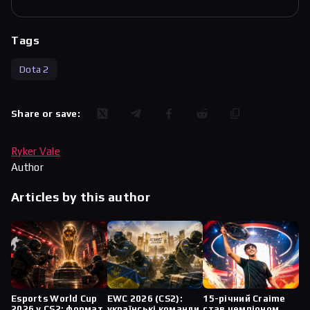
Tags
Dota 2
Share or save:
Ryker Vale
Author
Articles by this author
Esports World Cup
EWC 2026 (CS2):
15-річний Craime
2026 у CS2: формат
українські команди
став чемпіоном