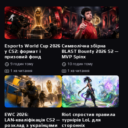
Esports World Cup 2026
Символічна збірна
у CS2: формат і
BLAST Bounty 2026 S2 —
призовий фонд
MVP Spinx
9 годин тому
10 годин тому
1 хв читання
1 хв читання
Riot спростив правила
EWC 2026:
турнірів LoL для
LAN‑кваліфікація CS2 —
сторонніх
розклад з українцями