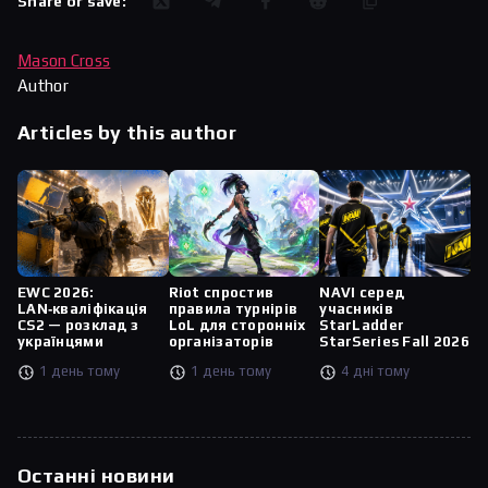
Share or save:
Mason Cross
Author
Articles by this author
EWC 2026:
Riot спростив
NAVI серед
LAN‑кваліфікація
правила турнірів
учасників
CS2 — розклад з
LoL для сторонніх
StarLadder
українцями
організаторів
StarSeries Fall 2026
1 день тому
1 день тому
4 дні тому
Останні новини