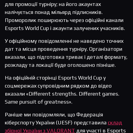
для промоції турніру; на його акаунтах
налічується понад мільярд підписників.
Проморолик поширюють через офіційні канали
Esports World Cup і акаунти залучених учасників.
У офіційному повідомленні не наведено точних
дат та місця проведення турніру. Організатори
вказали, що підготовка триває і деталі формату,
розкладу та локації буде оголошено пізніше.
На офіційній сторінці Esports World Cup у
соцмережах супровідним рядком до відео
вказали «Different strengths. Different games.
Same pursuit of greatness».
Раніше ми повідомляли, що Федерація
кіберспорту України (UESF) представила
склад
збірної України з VALORANT
для участі в Esports