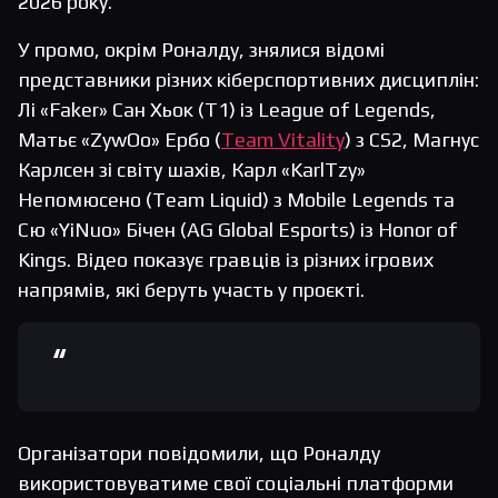
2026 року.
У промо, окрім Роналду, знялися відомі
представники різних кіберспортивних дисциплін:
Лі «Faker» Сан Хьок (T1) із League of Legends,
Матьє «ZywOo» Ербо (
Team Vitality
) з CS2, Магнус
Карлсен зі світу шахів, Карл «KarlTzy»
Непомюсено (Team Liquid) з Mobile Legends та
Сю «YiNuo» Бічен (AG Global Esports) із Honor of
Kings. Відео показує гравців із різних ігрових
напрямів, які беруть участь у проєкті.
Організатори повідомили, що Роналду
використовуватиме свої соціальні платформи