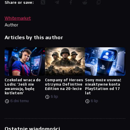
Share or save:
Whitemarket
Author
Articles by this author
Czekolad wraca do
Company of Heroes
Sony może usuwać
Lodis: ‘Jeśli nie
otrzyma Definitive
nieaktywne konta
awansuję, będę
Edition na 20-lecie
PlayStation od 17
kotletem’
lat
6 lip
6 dni temu
6 lip
Ostatnie wiadomości