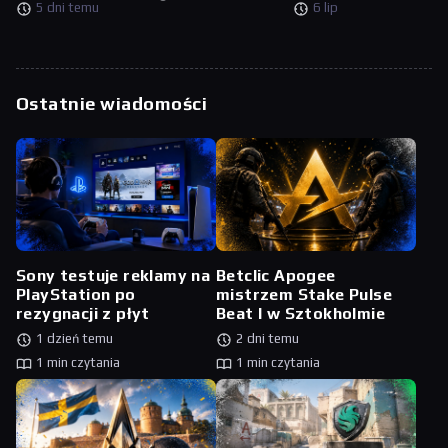
5 dni temu
6 lip
Ostatnie wiadomości
Sony testuje reklamy na
Betclic Apogee
PlayStation po
mistrzem Stake Pulse
rezygnacji z płyt
Beat I w Sztokholmie
1 dzień temu
2 dni temu
1 min czytania
1 min czytania