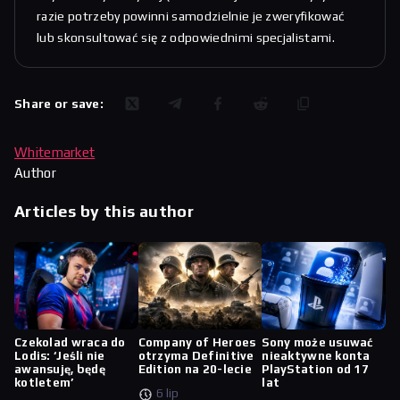
razie potrzeby powinni samodzielnie je zweryfikować
lub skonsultować się z odpowiednimi specjalistami.
Share or save:
Whitemarket
Author
Articles by this author
Czekolad wraca do
Company of Heroes
Sony może usuwać
Lodis: ‘Jeśli nie
otrzyma Definitive
nieaktywne konta
awansuję, będę
Edition na 20-lecie
PlayStation od 17
kotletem’
lat
6 lip