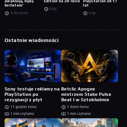
awansuję, będę
Edition na 20-lecie
PlayStation od 17
kotletem’
lat
6 lip
4 dni temu
6 lip
Ostatnie wiadomości
Sony testuje reklamy na
Betclic Apogee
PlayStation po
mistrzem Stake Pulse
rezygnacji z płyt
Beat I w Sztokholmie
11 godzin temu
1 dzień temu
1 min czytania
1 min czytania