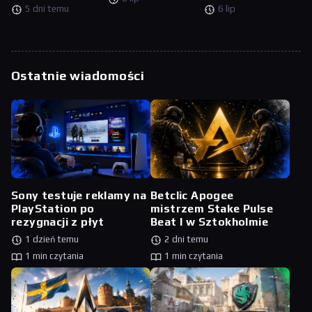
5 dni temu
6 lip
Ostatnie wiadomości
Sony testuje reklamy na
Betclic Apogee
PlayStation po
mistrzem Stake Pulse
rezygnacji z płyt
Beat I w Sztokholmie
1 dzień temu
2 dni temu
1 min czytania
1 min czytania