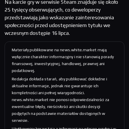
Na karcie gry w serwisie Steam znajduje się około
25 tysięcy obserwujących, co deweloperzy
przedstawiają jako wskazanie zainteresowania
społeczności przed udostępnieniem tytułu we
wczesnym dostępie 16 lipca.
Materiały publikowane na news.white.market mają
wyłącznie charakter informacyjny i nie stanowią porady
finansowej, inwestycyjnej, handlowej, prawnej ani
podatkowej.
Redakcja dokłada starań, aby publikować dokładne i
aktualne informacje, jednak nie gwarantuje ich
kompletności ani pełnej wiarygodności.
news.white.market nie ponosi odpowiedzialności za
ewentualne błędy, nieścisłości ani skutki decyzji
podjętych na podstawie materiałów dostępnych w
serwisie.
Użytkownicy korzystają z informacji na własne ryzyko i w