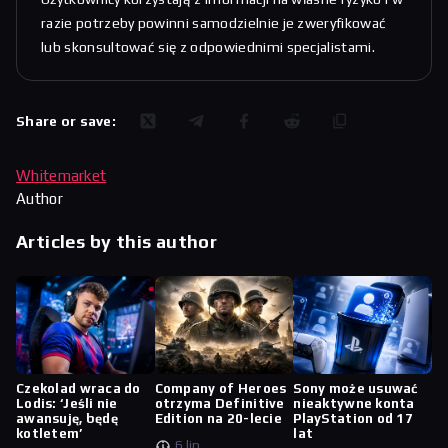
razie potrzeby powinni samodzielnie je zweryfikować
lub skonsultować się z odpowiednimi specjalistami.
Share or save:
Whitemarket
Author
Articles by this author
Czekolad wraca do
Company of Heroes
Sony może usuwać
Lodis: ‘Jeśli nie
otrzyma Definitive
nieaktywne konta
awansuję, będę
Edition na 20-lecie
PlayStation od 17
kotletem’
lat
6 lip