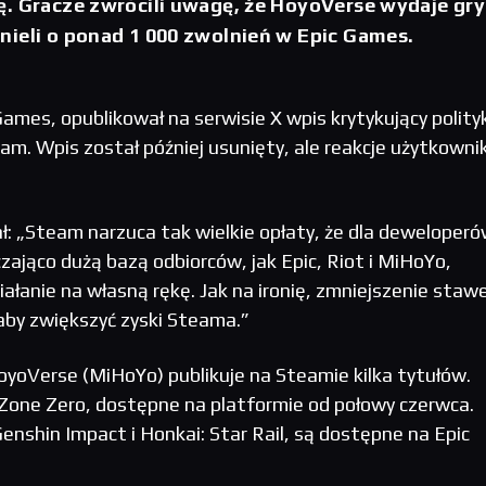
ę. Gracze zwrócili uwagę, że HoyoVerse wydaje gry
nieli o ponad 1 000 zwolnień w Epic Games.
ames, opublikował na serwisie X wpis krytykujący polity
am. Wpis został później usunięty, ale reakcje użytkown
: „Steam narzuca tak wielkie opłaty, że dla deweloperó
zająco dużą bazą odbiorców, jak Epic, Riot i MiHoYo,
ziałanie na własną rękę. Jak na ironię, zmniejszenie stawe
by zwiększyć zyski Steama.”
HoyoVerse (MiHoYo) publikuje na Steamie kilka tytułów.
Zone Zero, dostępne na platformie od połowy czerwca.
enshin Impact i Honkai: Star Rail, są dostępne na Epic