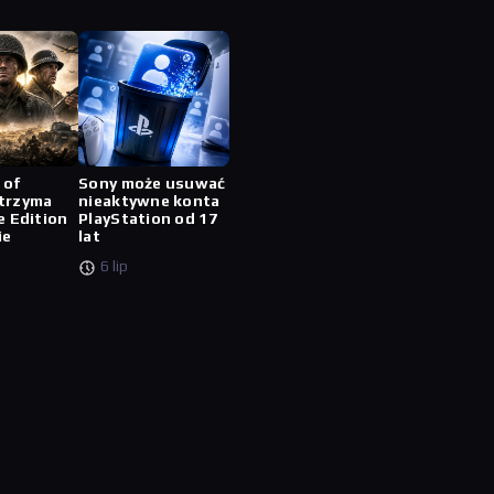
 of
Sony może usuwać
trzyma
nieaktywne konta
e Edition
PlayStation od 17
ie
lat
6 lip