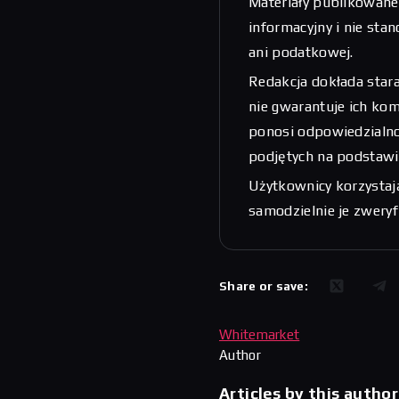
Materiały publikowane
informacyjny i nie sta
ani podatkowej.
Redakcja dokłada stara
nie gwarantuje ich kom
ponosi odpowiedzialnoś
podjętych na podstawi
Użytkownicy korzystają
samodzielnie je zwery
Share or save:
Whitemarket
Author
Articles by this author