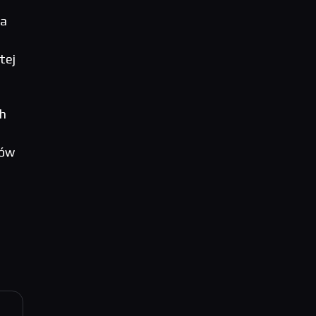
ma
i
tej
ch
ków