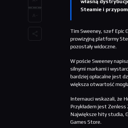
własną dystrybucj
Steamie i przypom
Tim Sweeney, szef Epic G
prowizyjną platformy Ste
pozostały widoczne.
W poście Sweeney napisał
silnymi markami i wystarc
bardziej opłacalne jest d
większa otwartość mogła
Internauci wskazali, że 
Przykładem jest Zenless 
Największe hity studia, G
Games Store.