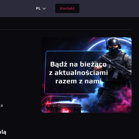
PL
Kontakt
ia
olą