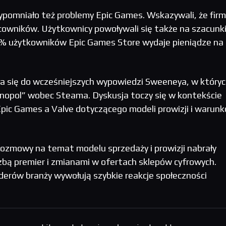
ypomniało też problemy Epic Games. Wskazywali, że fir
cowników. Użytkownicy powoływali się także na szacunk
% użytkowników Epic Games Store wydaje pieniądze na 
ła się do wcześniejszych wypowiedzi Sweeneya, w który
onopol” wobec Steama. Dyskusja toczy się w kontekście
pic Games a Valve dotyczącego modeli prowizji i warun
ozmowy na temat modelu sprzedaży i prowizji nabrały
zbą premier i zmianami w ofertach sklepów cyfrowych.
derów branży wywołują szybkie reakcje społeczności