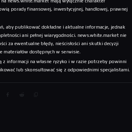
 na news.white.market mają wyłącznie charakter
nowią porady finansowej, inwestycyjnej, handlowej, prawnej
ń, aby publikować dokładne i aktualne informacje, jednak
pletności ani pełnej wiarygodności. news.white.market nie
ci za ewentualne błędy, nieścisłości ani skutki decyzji
e materiałów dostępnych w serwisie.
 z informacji na własne ryzyko i w razie potrzeby powinni
fikować lub skonsultować się z odpowiednimi specjalistami.