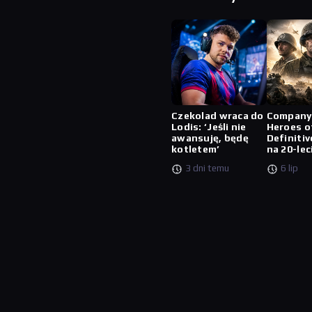
Czekolad wraca do
Company
Lodis: ‘Jeśli nie
Heroes o
awansuję, będę
Definitiv
kotletem’
na 20-lec
3 dni temu
6 lip