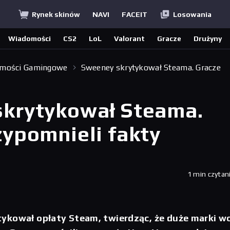
Rynek skinów
NAVI
FACEIT
Losowania
Wiadomości
CS2
LoL
Valorant
Gracze
Drużyny
mości Gamingowe
Sweeney skrytykował Steama. Gracze
krytykował Steama.
zypomnieli fakty
1 min czytan
ykował opłaty Steam, twierdząc, że duże marki w