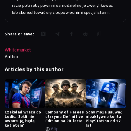
razie potrzeby powinni samodzielnie je zweryfikować
lub skonsultować się z odpowiednimi specjalistami.
Share or save:
Whitemarket
Author
Articles by this author
Czekolad wraca do
Company of Heroes
Sony może usuwać
Lodis: ‘Jeśli nie
otrzyma Definitive
nieaktywne konta
awansuję, będę
Edition na 20-lecie
PlayStation od 17
kotletem’
lat
6 lip