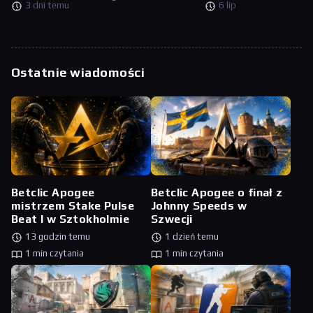
3 dni temu
6 lip
Ostatnie wiadomości
Betclic Apogee
Betclic Apogee o finał z
mistrzem Stake Pulse
Johnny Speeds w
Beat I w Sztokholmie
Szwecji
13 godzin temu
1 dzień temu
1 min czytania
1 min czytania