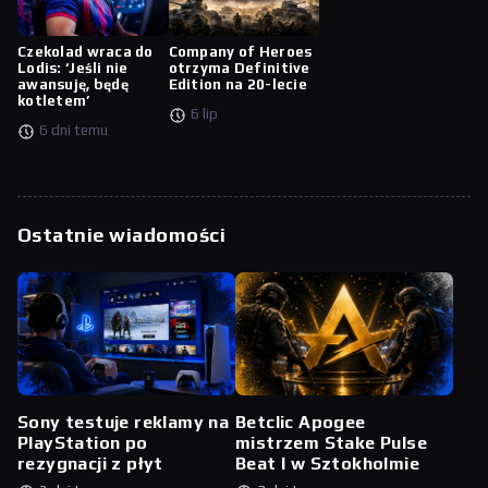
Czekolad wraca do
Company of Heroes
Lodis: ‘Jeśli nie
otrzyma Definitive
awansuję, będę
Edition na 20-lecie
kotletem’
6 lip
6 dni temu
Ostatnie wiadomości
Sony testuje reklamy na
Betclic Apogee
PlayStation po
mistrzem Stake Pulse
rezygnacji z płyt
Beat I w Sztokholmie