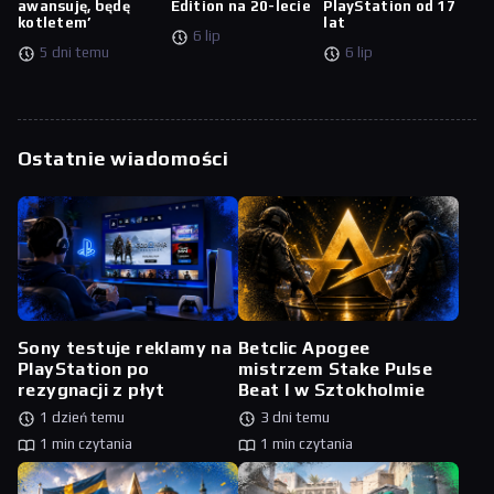
awansuję, będę
Edition na 20-lecie
PlayStation od 17
kotletem’
lat
6 lip
5 dni temu
6 lip
Ostatnie wiadomości
Sony testuje reklamy na
Betclic Apogee
PlayStation po
mistrzem Stake Pulse
rezygnacji z płyt
Beat I w Sztokholmie
1 dzień temu
3 dni temu
1 min czytania
1 min czytania