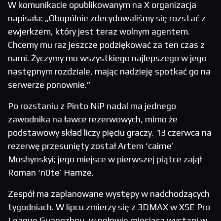
W komunikacie opublikowanym na X organizacja
napisała: „Obopólnie zdecydowaliśmy się rozstać z
ewjerkzem, który jest teraz wolnym agentem.
Chcemy mu raz jeszcze podziękować za ten czas z
nami. Życzymy mu wszystkiego najlepszego w jego
następnym rozdziale, mając nadzieję spotkać go na
serwerze ponownie.”
Po rozstaniu z Pinto NiP nadal ma jednego
zawodnika na ławce rezerwowych, mimo że
podstawowy skład liczy pięciu graczy. 13 czerwca na
rezerwę przesunięty został Artem ‘cairne’
Mushynskyi; jego miejsce w pierwszej piątce zajął
Roman ‘n0te’ Hamze.
Zespół ma zaplanowane występy w nadchodzących
tygodniach. W lipcu zmierzy się z 3DMAX w XSE Pro
League Guangzhou, w połowie miesiąca wystąpi w