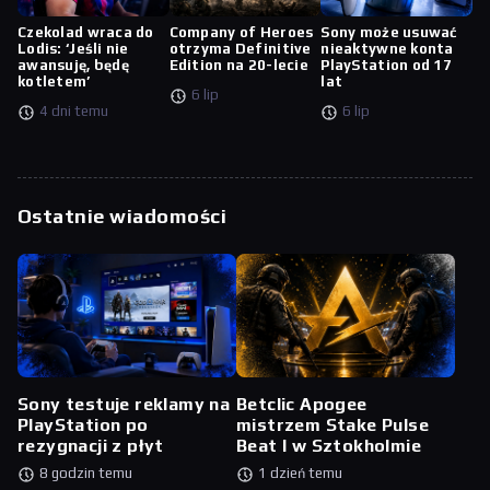
Czekolad wraca do
Company of Heroes
Sony może usuwać
Lodis: ‘Jeśli nie
otrzyma Definitive
nieaktywne konta
awansuję, będę
Edition na 20-lecie
PlayStation od 17
kotletem’
lat
6 lip
4 dni temu
6 lip
Ostatnie wiadomości
Sony testuje reklamy na
Betclic Apogee
PlayStation po
mistrzem Stake Pulse
rezygnacji z płyt
Beat I w Sztokholmie
8 godzin temu
1 dzień temu