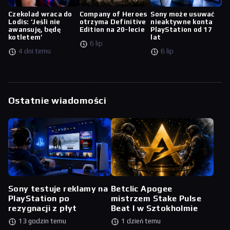
Czekolad wraca do
Company of Heroes
Sony może usuwać
Lodis: ‘Jeśli nie
otrzyma Definitive
nieaktywne konta
awansuję, będę
Edition na 20-lecie
PlayStation od 17
kotletem’
lat
6 lip
4 dni temu
6 lip
Ostatnie wiadomości
Sony testuje reklamy na
Betclic Apogee
PlayStation po
mistrzem Stake Pulse
rezygnacji z płyt
Beat I w Sztokholmie
13 godzin temu
1 dzień temu