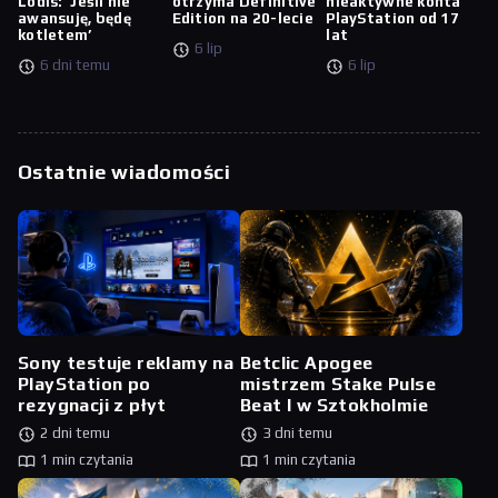
Lodis: ‘Jeśli nie
otrzyma Definitive
nieaktywne konta
awansuję, będę
Edition na 20-lecie
PlayStation od 17
kotletem’
lat
6 lip
6 dni temu
6 lip
Ostatnie wiadomości
Sony testuje reklamy na
Betclic Apogee
PlayStation po
mistrzem Stake Pulse
rezygnacji z płyt
Beat I w Sztokholmie
2 dni temu
3 dni temu
1 min czytania
1 min czytania