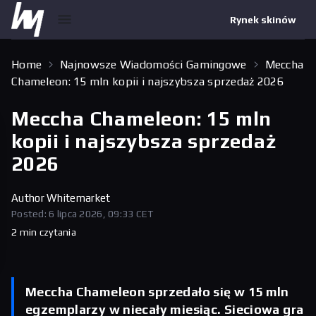
Rynek skinów
Home
Najnowsze Wiadomości Gamingowe
Meccha
Chameleon: 15 mln kopii i najszybsza sprzedaż 2026
Meccha Chameleon: 15 mln
kopii i najszybsza sprzedaż
2026
Author
Whitemarket
Posted: 6 lipca 2026, 09:33 CET
2 min czytania
Meccha Chameleon sprzedało się w 15 mln
egzemplarzy w niecały miesiąc. Sieciowa gra