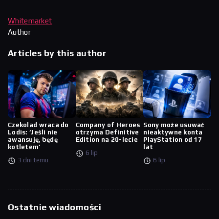
Whitemarket
Author
Articles by this author
Czekolad wraca do
Company of Heroes
Sony może usuwać
Lodis: ‘Jeśli nie
otrzyma Definitive
nieaktywne konta
awansuję, będę
Edition na 20-lecie
PlayStation od 17
kotletem’
lat
6 lip
3 dni temu
6 lip
Ostatnie wiadomości