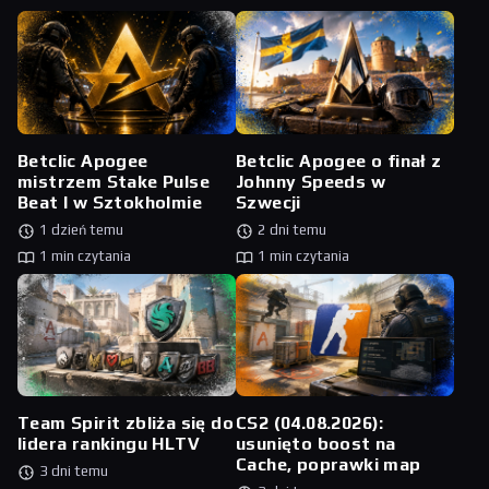
Betclic Apogee
Betclic Apogee o finał z
mistrzem Stake Pulse
Johnny Speeds w
Beat I w Sztokholmie
Szwecji
1 dzień temu
2 dni temu
1 min czytania
1 min czytania
Team Spirit zbliża się do
CS2 (04.08.2026):
lidera rankingu HLTV
usunięto boost na
Cache, poprawki map
3 dni temu