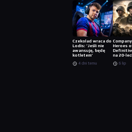
Czekolad wraca do
Company
Lodis: ‘Jeśli nie
Heroes o
awansuję, będę
Definitiv
kotletem’
na 20-lec
4 dni temu
6 lip