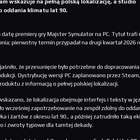
eam wskazuje na pełną polską lokalizację, a studio
o oddania klimatu lat 90.
 datę premiery gry Majster Symulator na PC. Tytuł trafi 
nia; pierwotny termin przypadał na drugi kwartał 2026 
aśniło, że przesunięcie było potrzebne do dopracowania
dukcji. Dystrybucję wersji PC zaplanowano przez Steam
roduktu z informacją o pełnej polskiej lokalizacji.
wskazano, że lokalizacja obejmuje interfejs i teksty w ję
ło wcześniej zapotrzebowanie na zespół zdolny do odda
a i żartów z okresu lat 90., a później zatrudniło taką ek
o i zwroty typowe dla tamtej dekady.