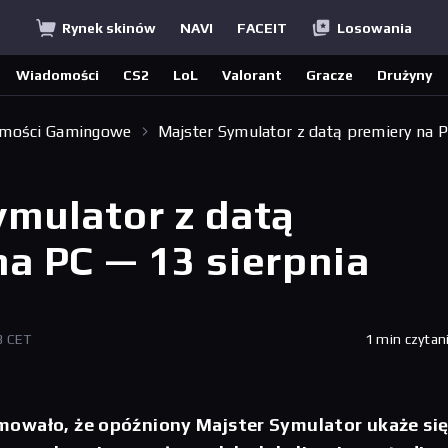
Rynek skinów
NAVI
FACEIT
Losowania
Wiadomości
CS2
LoL
Valorant
Gracze
Drużyny
mości Gamingowe
Majster Symulator z datą premiery na 
ymulator z datą
na PC — 13 sierpnia
3 CET
1 min czytan
owało, że opóźniony Majster Symulator ukaże się