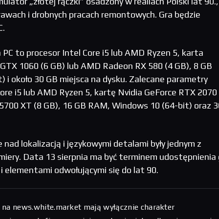
lator „złotej rączki” osadzony w realiach Polski lat 90.,
rawach i drobnych pracach remontowych. Gra będzie
C.
C to procesor Intel Core i5 lub AMD Ryzen 5, karta
e GTX 1060 (6 GB) lub AMD Radeon RX 580 (4 GB), 8 GB
 i około 30 GB miejsca na dysku. Zalecane parametry
Core i5 lub AMD Ryzen 5, kartę Nvidia GeForce RTX 2070 
700 XT (8 GB), 16 GB RAM, Windows 10 (64-bit) oraz 3
 nad lokalizacją i językowymi detalami były jednym z
iery. Data 13 sierpnia ma być terminem udostępnienia 
 i elementami odwołującymi się do lat 90.
 na news.white.market mają wyłącznie charakter