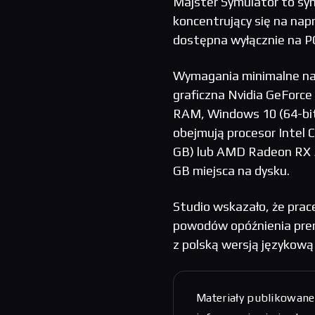
Majster Symulator to symu
koncentrujący się na nap
dostępna wyłącznie na P
Wymagania minimalne na P
graficzna Nvidia GeForc
RAM, Windows 10 (64-bit)
obejmują procesor Intel 
GB) lub AMD Radeon RX 5
GB miejsca na dysku.
Studio wskazało, że prace
powodów opóźnienia prem
z polską wersją językową
Materiały publikowane