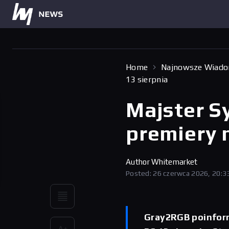
Home
Najnowsze Wiado
13 sierpnia
Majster S
premiery 
Author
Whitemarket
Posted: 26 czerwca 2026, 20:3
Gray2RGB poinform