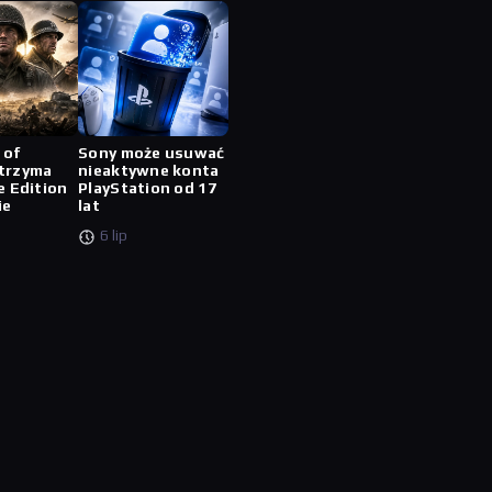
 of
Sony może usuwać
trzyma
nieaktywne konta
e Edition
PlayStation od 17
ie
lat
6 lip