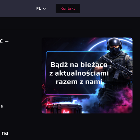
PL
Kontakt
PC —
ia
 na