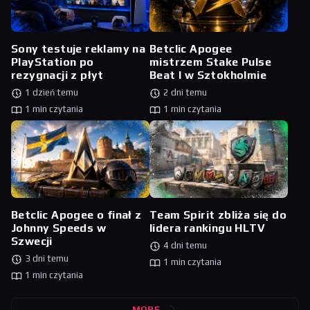
Sony testuje reklamy na
Betclic Apogee
PlayStation po
mistrzem Stake Pulse
rezygnacji z płyt
Beat I w Sztokholmie
1 dzień temu
2 dni temu
1 min czytania
1 min czytania
Betclic Apogee o finał z
Team Spirit zbliża się do
Johnny Speeds w
lidera rankingu HLTV
Szwecji
4 dni temu
3 dni temu
1 min czytania
1 min czytania
MORE