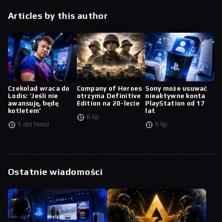
Articles by this author
Czekolad wraca do
Company of Heroes
Sony może usuwać
Lodis: ‘Jeśli nie
otrzyma Definitive
nieaktywne konta
awansuję, będę
Edition na 20-lecie
PlayStation od 17
kotletem’
lat
6 lip
5 dni temu
6 lip
Ostatnie wiadomości