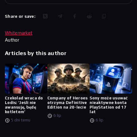
Share or save:
Whitemarket
Author
Articles by this author
Czekolad wraca do
Company of Heroes
Sony może usuwać
Lodis: ‘Jeśli nie
otrzyma Definitive
nieaktywne konta
awansuję, będę
Edition na 20-lecie
PlayStation od 17
kotletem’
lat
6 lip
5 dni temu
6 lip