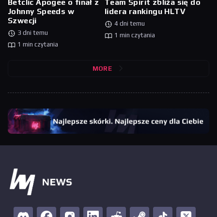
Betclic Apogee o finał z
Team Spirit zbliża się do
Johnny Speeds w
lidera rankingu HLTV
Szwecji
4 dni temu
3 dni temu
1 min czytania
1 min czytania
MORE