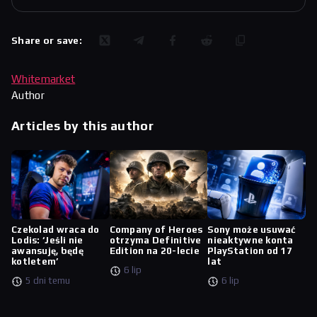
Share or save:
Whitemarket
Author
Articles by this author
Czekolad wraca do
Company of Heroes
Sony może usuwać
Lodis: ‘Jeśli nie
otrzyma Definitive
nieaktywne konta
awansuję, będę
Edition na 20-lecie
PlayStation od 17
kotletem’
lat
6 lip
5 dni temu
6 lip