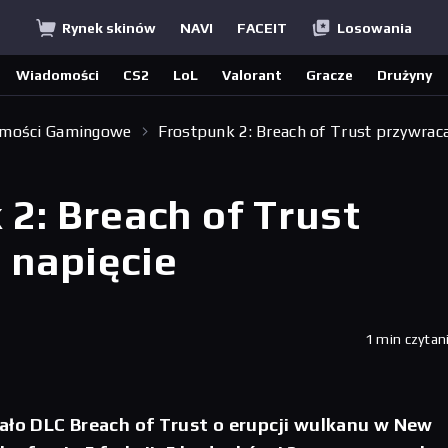
Rynek skinów
NAVI
FACEIT
Losowania
Wiadomości
CS2
LoL
Valorant
Gracze
Drużyny
mości Gamingowe
Frostpunk 2: Breach of Trust przywrac
2: Breach of Trust
 napięcie
1 min czytan
ało DLC Breach of Trust o erupcji wulkanu w New