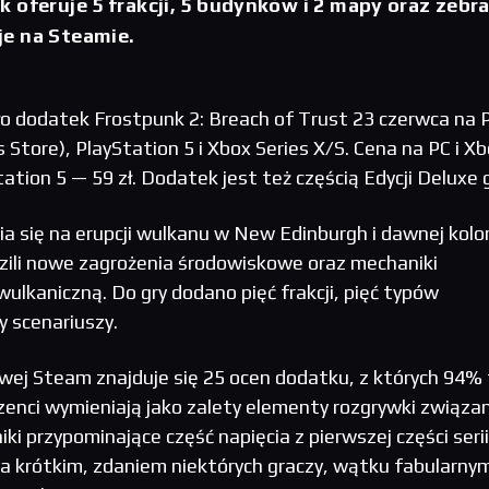
 oferuje 5 frakcji, 5 budynków i 2 mapy oraz zebra
e na Steamie.
ło dodatek Frostpunk 2: Breach of Trust 23 czerwca na 
Store), PlayStation 5 i Xbox Series X/S. Cena na PC i Xb
tation 5 — 59 zł. Dodatek jest też częścią Edycji Deluxe g
ia się na erupcji wulkanu w New Edinburgh i dawnej kolon
ili nowe zagrożenia środowiskowe oraz mechaniki
ulkaniczną. Do gry dodano pięć frakcji, pięć typów
 scenariuszy.
wej Steam znajduje się 25 ocen dodatku, z których 94%
enci wymieniają jako zalety elementy rozgrywki związa
 przypominające część napięcia z pierwszej części serii
na krótkim, zdaniem niektórych graczy, wątku fabularny