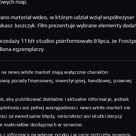
nowych map.
ano materiał wideo, w którym udział wziął współreżyser 
Łukasz Juszczyk. Film prezentuje wybrane elementy doda
zedaży 11 bit studios poinformowało 8 lipca, że Frostp
iliona egzemplarzy.
 na news.white.market mają wyłącznie charakter
nowią porady finansowej, inwestycyjnej, handlowej, prawnej
ń, aby publikować dokładne i aktualne informacje, jednak
pletności ani pełnej wiarygodności. news.white.market nie
ci za ewentualne błędy, nieścisłości ani skutki decyzji
e materiałów dostępnych w serwisie.
 z informacji na własne ryzyko i w razie potrzeby powinni