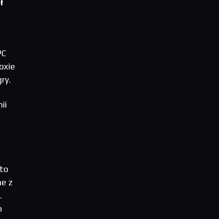
ł
PC
oxie
ry.
ii
 to
ne z
.
m