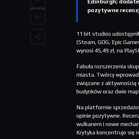
Edinburgh; dodatek
pozytywne recenzj
11 bit studios udostępni
(Steam, GOG, Epic Games 
wynosi 45,49 zł, na PlayS
Fabuła rozszerzenia skup
miasta. Twórcy wprowadz
związane z aktywnością w
budynków oraz dwie mapy
Na platformie sprzedażo
opinie pozytywne. Recenz
wulkanem i nowe mechaniki
Krytyka koncentruje się 