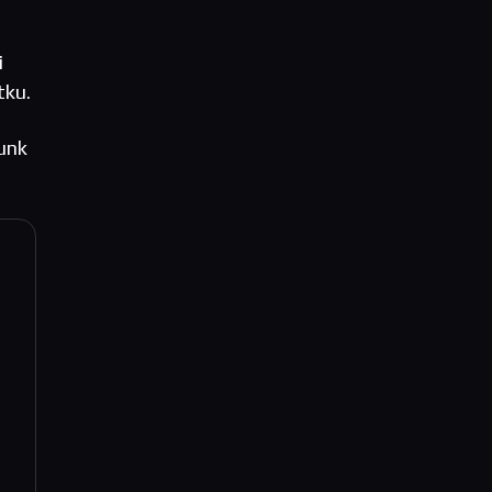
i
tku.
unk