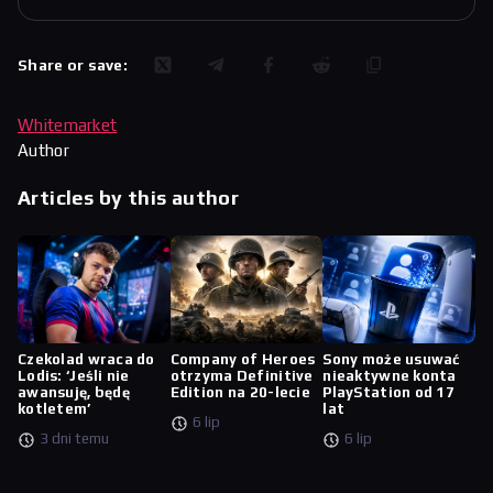
Share or save:
Whitemarket
Author
Articles by this author
Czekolad wraca do
Company of Heroes
Sony może usuwać
Lodis: ‘Jeśli nie
otrzyma Definitive
nieaktywne konta
awansuję, będę
Edition na 20-lecie
PlayStation od 17
kotletem’
lat
6 lip
3 dni temu
6 lip