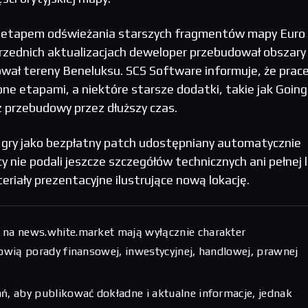
m etapem odświeżania starszych fragmentów mapy Euro
rzednich aktualizacjach deweloper przebudował obszary
wał tereny Beneluksu. SCS Software informuje, że prac
e etapami, a niektóre starsze dodatki, takie jak Going
 przebudowy przez dłuższy czas.
o gry jako bezpłatny patch udostępniany automatycznie
 nie podali jeszcze szczegółów technicznych ani pełnej l
riały prezentacyjne ilustrujące nową lokację.
 na news.white.market mają wyłącznie charakter
nowią porady finansowej, inwestycyjnej, handlowej, prawnej
ń, aby publikować dokładne i aktualne informacje, jednak