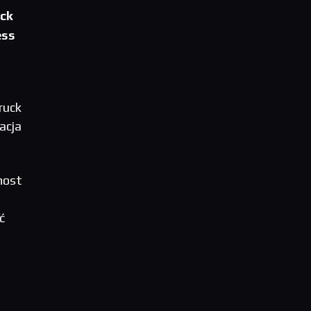
uck
ess
ruck
acja
most
ć