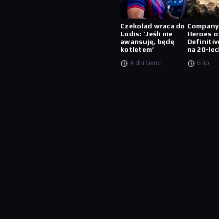
Czekolad wraca do
Company
Lodis: ‘Jeśli nie
Heroes o
awansuję, będę
Definitiv
kotletem’
na 20-lec
4 dni temu
6 lip