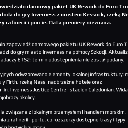
wiedziało darmowy pakiet UK Rework do Euro Tr
 doda do gry Inverness z mostem Kessock, rzeką N
y rafinerii i porcie. Data premiery nieznana.
ało zapowiedź darmowego pakietu UK Rework do Euro T
dzi do gry miasto Inverness na północy Szkocji. Aktualiz
iadaczy ETS2; termin udostępnienia nie został podany.
yjnych odwzorowano elementy lokalnej infrastruktury: 
y Firth, rzekę Ness, nadbrzeżne hotele oraz
.in. Inverness Justice Centre i stadion Caledonian. Wida
jobrazy okolicy.
nia związane z lokalnym przemysłem i handlem morskim.
a z rafinerii i portu, co rozszerzy dostępne trasy i typy
ci brytyjskiej mapy.