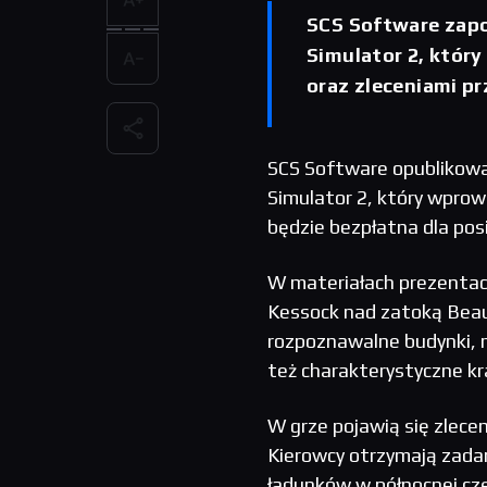
SCS Software zapo
Simulator 2, który
oraz zleceniami prz
SCS Software opublikow
Simulator 2, który wprowa
będzie bezpłatna dla pos
W materiałach prezentac
Kessock nad zatoką Beaul
rozpoznawalne budynki, m
też charakterystyczne kra
W grze pojawią się zlece
Kierowcy otrzymają zadani
ładunków w północnej częś