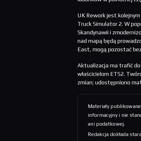
UK Rework jest kolejny
Truck Simulator 2. W pop
Skandynawii i zmodernizo
nad mapą będą prowadzon
East, mogą pozostać bez
Aktualizacja ma trafić d
właścicielom ETS2. Twórcy
zmian; udostępniono mate
Materiały publikowane
informacyjny i nie sta
ani podatkowej.
Redakcja dokłada stara