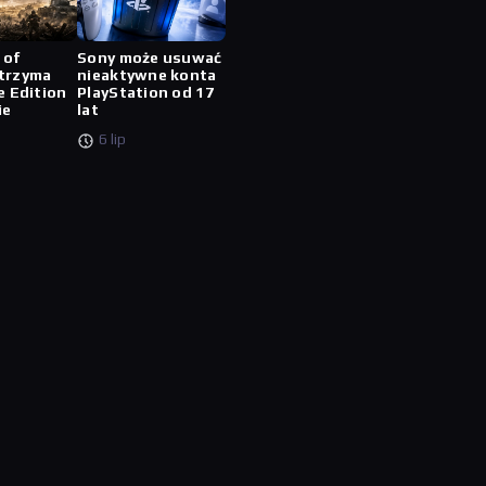
 of
Sony może usuwać
trzyma
nieaktywne konta
e Edition
PlayStation od 17
ie
lat
6 lip