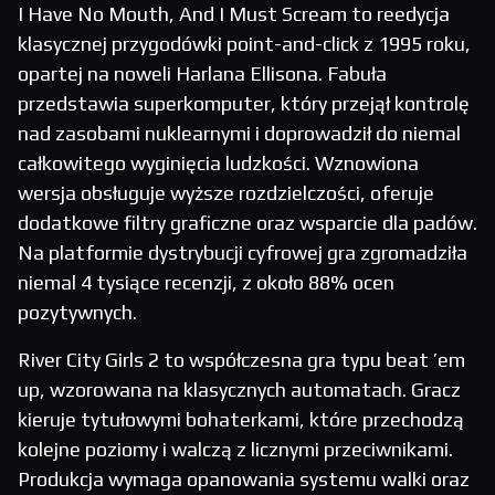
I Have No Mouth, And I Must Scream to reedycja
klasycznej przygodówki point-and-click z 1995 roku,
opartej na noweli Harlana Ellisona. Fabuła
przedstawia superkomputer, który przejął kontrolę
nad zasobami nuklearnymi i doprowadził do niemal
całkowitego wyginięcia ludzkości. Wznowiona
wersja obsługuje wyższe rozdzielczości, oferuje
dodatkowe filtry graficzne oraz wsparcie dla padów.
Na platformie dystrybucji cyfrowej gra zgromadziła
niemal 4 tysiące recenzji, z około 88% ocen
pozytywnych.
River City Girls 2 to współczesna gra typu beat ’em
up, wzorowana na klasycznych automatach. Gracz
kieruje tytułowymi bohaterkami, które przechodzą
kolejne poziomy i walczą z licznymi przeciwnikami.
Produkcja wymaga opanowania systemu walki oraz