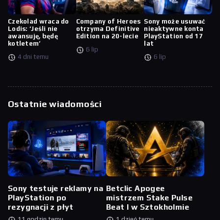
Czekolad wraca do
Company of Heroes
Sony może usuwać
Lodis: ‘Jeśli nie
otrzyma Definitive
nieaktywne konta
awansuję, będę
Edition na 20-lecie
PlayStation od 17
kotletem’
lat
6 lip
4 dni temu
6 lip
Ostatnie wiadomości
Sony testuje reklamy na
Betclic Apogee
PlayStation po
mistrzem Stake Pulse
rezygnacji z płyt
Beat I w Sztokholmie
11 godzin temu
1 dzień temu