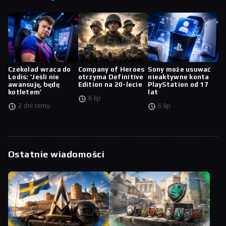
Czekolad wraca do
Company of Heroes
Sony może usuwać
Lodis: ‘Jeśli nie
otrzyma Definitive
nieaktywne konta
awansuję, będę
Edition na 20-lecie
PlayStation od 17
kotletem’
lat
6 lip
2 dni temu
6 lip
Ostatnie wiadomości