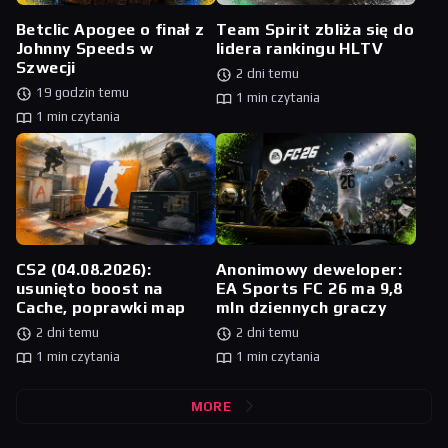
Betclic Apogee o finał z
Team Spirit zbliża się do
Johnny Speeds w
lidera rankingu HLTV
Szwecji
2 dni temu
19 godzin temu
1 min czytania
1 min czytania
CS2 (04.08.2026):
Anonimowy deweloper:
usunięto boost na
EA Sports FC 26 ma 9,8
Cache, poprawki map
mln dziennych graczy
2 dni temu
2 dni temu
1 min czytania
1 min czytania
MORE