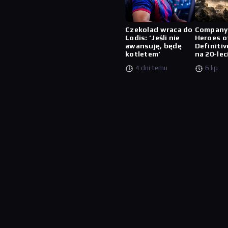
Czekolad wraca do
Company
Lodis: ‘Jeśli nie
Heroes o
awansuję, będę
Definitiv
kotletem’
na 20-lec
4 dni temu
6 lip