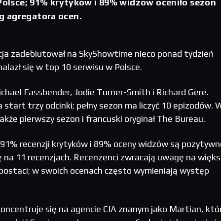
 Polsce; 91% krytyków i 89% widzów oceniło sezon
 agregatora ocen.
ncja zadebiutował na SkyShowtime nieco ponad tydzień
znalazł się w top 10 serwisu w Polsce.
chael Fassbender, Jodie Turner-Smith i Richard Gere.
 start trzy odcinki; pełny sezon ma liczyć 10 epizodów. 
akże pierwszy sezon i francuski oryginał The Bureau.
91% recenzji krytyków i 89% oceny widzów są pozytywn
ę na 11 recenzjach. Recenzenci zwracają uwagę na więks
j postaci; w swoich ocenach często wymieniają występ
oncentruje się na agencie CIA znanym jako Martian, któ