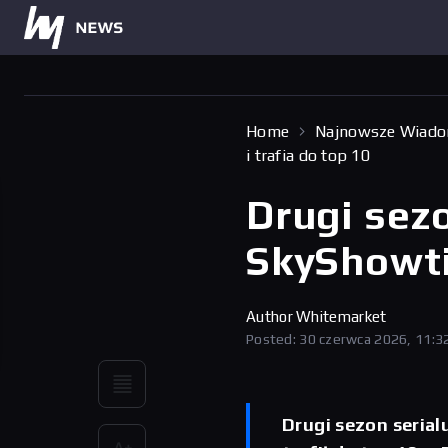
Home
Najnowsze Wiado
i trafia do top 10
Drugi sez
SkyShowti
Author
Whitemarket
Posted: 30 czerwca 2026, 11:3
Drugi sezon seria