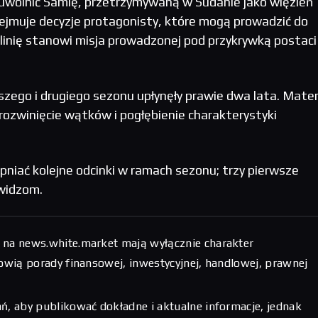
 uwolnić Samię, przetrzymywaną w Sudanie jako więzień
ejmuje decyzje protagonisty, które mogą prowadzić do
 linię stanowi misja prowadzonej pod przykrywką postaci
zego i drugiego sezonu upłynęły prawie dwa lata. Mater
ozwinięcie wątków i pogłębienie charakterystyki
niać kolejne odcinki w ramach sezonu; trzy pierwsze
 widzom.
 na news.white.market mają wyłącznie charakter
nowią porady finansowej, inwestycyjnej, handlowej, prawnej
ń, aby publikować dokładne i aktualne informacje, jednak