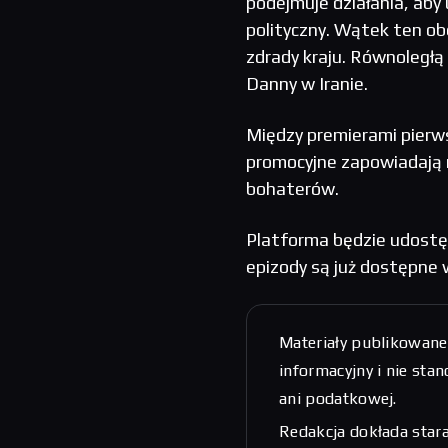
podejmuje działania, aby
polityczny. Wątek ten ob
zdrady kraju. Równoległą
Danny w Iranie.
Między premierami pierws
promocyjne zapowiadają r
bohaterów.
Platforma będzie udostęp
epizody są już dostępne
Materiały publikowane
informacyjny i nie sta
ani podatkowej.
Redakcja dokłada stara