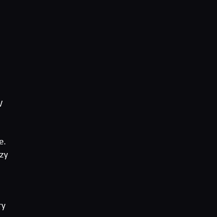
W
e.
zy
ry