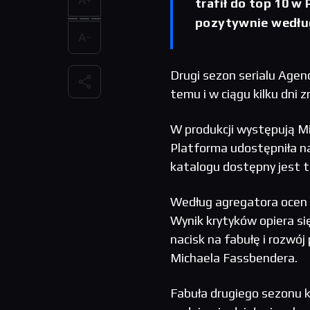
trafił do top 10 w
pozytywnie według
Drugi sezon serialu Age
temu i w ciągu kilku dni 
W produkcji występują Mi
Platforma udostępniła na
katalogu dostępny jest t
Według agregatora ocen 
Wynik krytyków opiera si
nacisk na fabułę i rozwó
Michaela Fassbendera.
Fabuła drugiego sezonu k