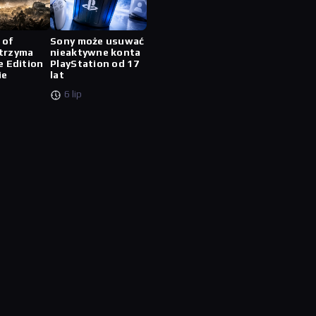
 of
Sony może usuwać
trzyma
nieaktywne konta
e Edition
PlayStation od 17
ie
lat
6 lip