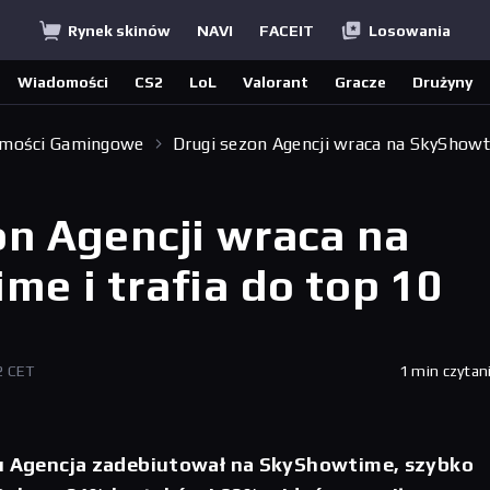
Rynek skinów
NAVI
FACEIT
Losowania
Wiadomości
CS2
LoL
Valorant
Gracze
Drużyny
mości Gamingowe
Drugi sezon Agencji wraca na SkyShow
on Agencji wraca na
me i trafia do top 10
2 CET
1 min czytan
lu Agencja zadebiutował na SkyShowtime, szybko