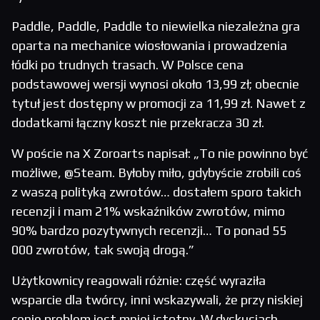
Paddle, Paddle, Paddle to niewielka niezależna gra
oparta na mechanice wiosłowania i prowadzenia
łódki po trudnych trasach. W Polsce cena
podstawowej wersji wynosi około 13,99 zł; obecnie
tytuł jest dostępny w promocji za 11,99 zł. Nawet z
dodatkami łączny koszt nie przekracza 30 zł.
W poście na X Zoroarts napisał: „To nie powinno być
możliwe, @Steam. Byłoby miło, gdybyście zrobili coś
z waszą polityką zwrotów… dostałem sporo takich
recenzji i mam 21% wskaźników zwrotów, mimo
90% bardzo pozytywnych recenzji… To ponad 55
000 zwrotów, tak swoją drogą.”
Użytkownicy reagowali różnie: część wyraziła
wsparcie dla twórcy, inni wskazywali, że przy niskiej
cenie problem jest mniej istotny. W dyskusjach