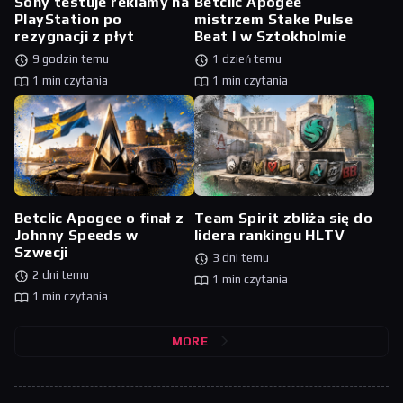
Sony testuje reklamy na
Betclic Apogee
PlayStation po
mistrzem Stake Pulse
rezygnacji z płyt
Beat I w Sztokholmie
9 godzin temu
1 dzień temu
1 min czytania
1 min czytania
Betclic Apogee o finał z
Team Spirit zbliża się do
Johnny Speeds w
lidera rankingu HLTV
Szwecji
3 dni temu
2 dni temu
1 min czytania
1 min czytania
MORE