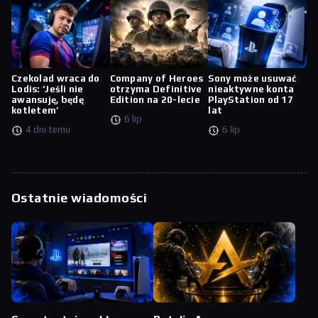
Czekolad wraca do
Company of Heroes
Sony może usuwać
Lodis: ‘Jeśli nie
otrzyma Definitive
nieaktywne konta
awansuję, będę
Edition na 20-lecie
PlayStation od 17
kotletem’
lat
6 lip
4 dni temu
6 lip
Ostatnie wiadomości