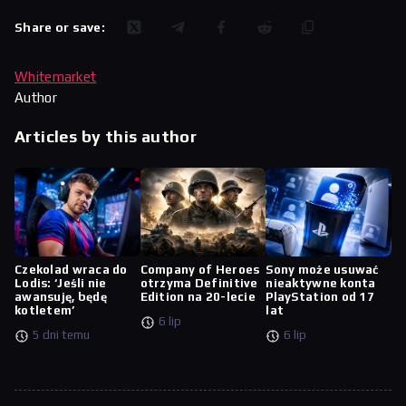
Share or save:
Whitemarket
Author
Articles by this author
Czekolad wraca do
Company of Heroes
Sony może usuwać
Lodis: ‘Jeśli nie
otrzyma Definitive
nieaktywne konta
awansuję, będę
Edition na 20-lecie
PlayStation od 17
kotletem’
lat
6 lip
5 dni temu
6 lip