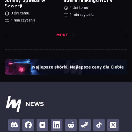
Johnny Speeds w
lidera rankingu HLTV
Szwecji
4 dni temu
3 dni temu
1 min czytania
1 min czytania
MORE