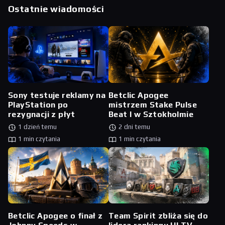
Ostatnie wiadomości
Sony testuje reklamy na
Betclic Apogee
PlayStation po
mistrzem Stake Pulse
rezygnacji z płyt
Beat I w Sztokholmie
1 dzień temu
2 dni temu
1 min czytania
1 min czytania
Betclic Apogee o finał z
Team Spirit zbliża się do