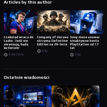
Articles by this author
Czekolad wraca do
Company of Heroes
Sony może usuwać
Lodis: ‘Jeśli nie
otrzyma Definitive
nieaktywne konta
awansuję, będę
Edition na 20-lecie
PlayStation od 17
kotletem’
lat
6 lip
4 dni temu
6 lip
Ostatnie wiadomości