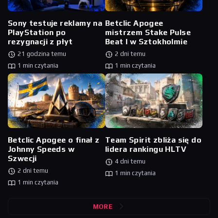
Sony testuje reklamy na
Betclic Apogee
PlayStation po
mistrzem Stake Pulse
rezygnacji z płyt
Beat I w Sztokholmie
21 godzina temu
2 dni temu
1 min czytania
1 min czytania
Betclic Apogee o finał z
Team Spirit zbliża się do
Johnny Speeds w
lidera rankingu HLTV
Szwecji
4 dni temu
2 dni temu
1 min czytania
1 min czytania
MORE