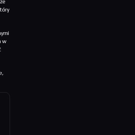
kże
tóry
nymi
a w
ć
e,