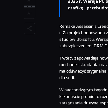
2026 r. Wersja PC 
grafikę i przebud
Remake Assassin’s Creed:
r. Za projekt odpowiada 
studiów Ubisoftu. Wersja
zabezpieczeniem DRM D
Twórcy zapowiadają nową
mechaniki skradania ora
ma odświeżyć oryginalną o
dla serii.
W nadchodzącym tygodniu
kilkanaście premier o róż
zarządzania drużyną esp