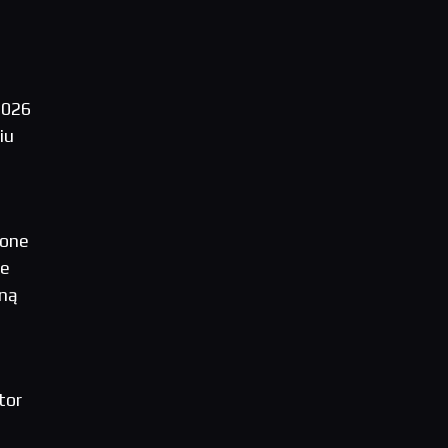
2026
iu
ione
ke
zną
o
tor