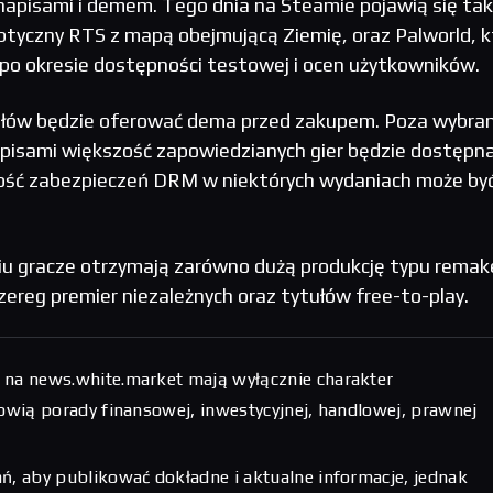
i napisami i demem. Tego dnia na Steamie pojawią się ta
ptyczny RTS z mapą obejmującą Ziemię, oraz Palworld, k
 po okresie dostępności testowej i ocen użytkowników.
ułów będzie oferować dema przed zakupem. Poza wybra
apisami większość zapowiedzianych gier będzie dostępn
ność zabezpieczeń DRM w niektórych wydaniach może by
 gracze otrzymają zarówno dużą produkcję typu remak
zereg premier niezależnych oraz tytułów free-to-play.
 na news.white.market mają wyłącznie charakter
nowią porady finansowej, inwestycyjnej, handlowej, prawnej
ń, aby publikować dokładne i aktualne informacje, jednak