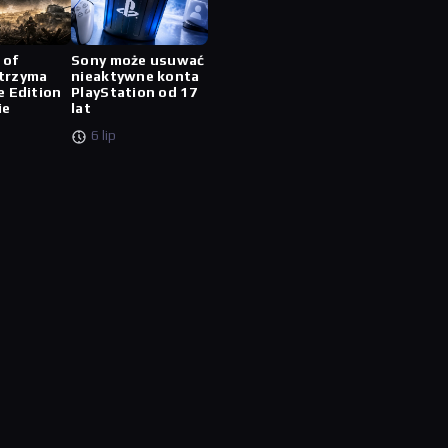
 of
Sony może usuwać
trzyma
nieaktywne konta
e Edition
PlayStation od 17
ie
lat
6 lip