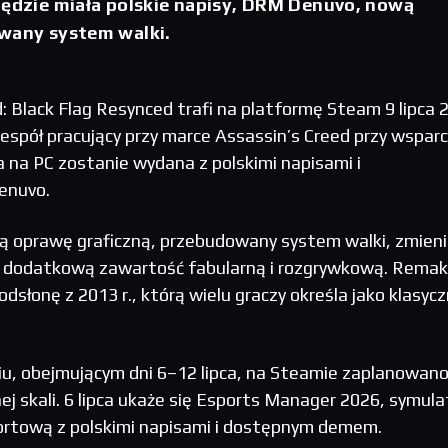
będzie miała polskie napisy, DRM Denuvo, nową
owany system walki.
 Black Flag Resynced trafi na platformę Steam 9 lipca 
zespół pracujący przy marce Assassin’s Creed przy wsparc
 na PC zostanie wydana z polskimi napisami i
enuvo.
 oprawę graficzną, przebudowany system walki, zmien
z dodatkową zawartość fabularną i rozgrywkową. Rema
dsłonę z 2013 r., którą wielu graczy określa jako klasyc
, obejmującym dni 6–12 lipca, na Steamie zaplanowan
nej skali. 6 lipca ukaże się Esports Manager 2026, symula
ortową z polskimi napisami i dostępnym demem.