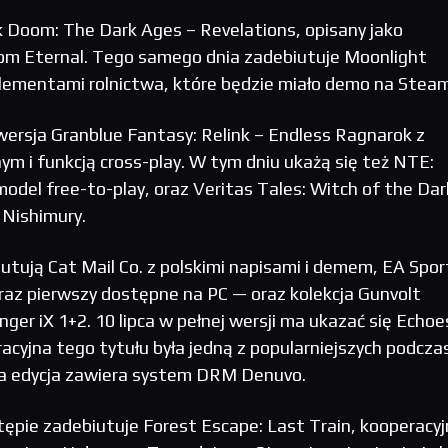
ek Doom: The Dark Ages – Revelations, opisany jako
m Eternal. Tego samego dnia zadebiutuje Moonlight
lementami rolnictwa, które będzie miało demo na Steam
 wersja Granblue Fantasy: Relink – Endless Ragnarok z
 i funkcją cross-play. W tym dniu ukażą się też NTE:
odel free-to-play, oraz Veritas Tales: Witch of the Dar
 Nishimury.
iutują Cat Mail Co. z polskimi napisami i demem, EA Spor
 raz pierwszy dostępne na PC — oraz kolekcja Gunvolt
ger iX 1+2. 10 lipca w pełnej wersji ma ukazać się Echoe
acyjna tego tytułu była jedną z popularniejszych podcza
a edycja zawiera system DRM Denuvo.
ępie zadebiutuje Forest Escape: Last Train, kooperacyj