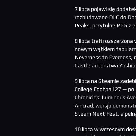
7 lipca pojawi się dodat
rozbudowane DLC do Doo
Peaks, przytulne RPG z e
8 lipca trafi rozszerzona
nowym wątkiem fabularnym
Neverness to Everness, m
Castle autorstwa Yoshio
9 lipca na Steamie zadeb
College Football 27 — po
Chronicles: Luminous Aven
Aincrad; wersja demonstr
Steam Next Fest, a pełn
10 lipca w wczesnym dost