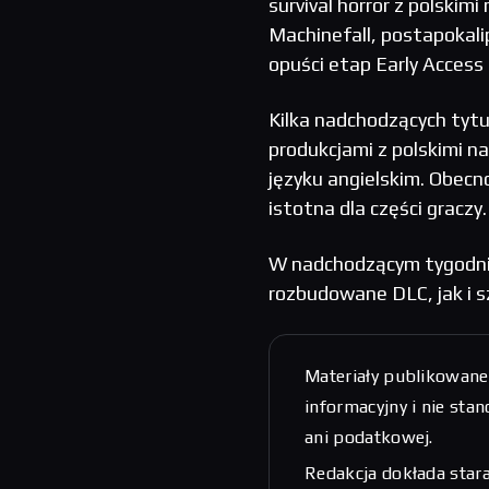
survival horror z polskim
Machinefall, postapokali
opuści etap Early Access
Kilka nadchodzących tyt
produkcjami z polskimi n
języku angielskim. Obec
istotna dla części graczy.
W nadchodzącym tygodniu
rozbudowane DLC, jak i s
Materiały publikowane
informacyjny i nie sta
ani podatkowej.
Redakcja dokłada stara