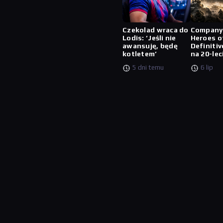
Czekolad wraca do
Company
Lodis: ‘Jeśli nie
Heroes o
awansuję, będę
Definitiv
kotletem’
na 20-lec
5 dni temu
6 lip