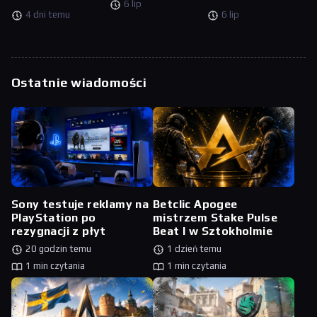
6 lip
4 dni temu
6 lip
Ostatnie wiadomości
Sony testuje reklamy na
Betclic Apogee
PlayStation po
mistrzem Stake Pulse
rezygnacji z płyt
Beat I w Sztokholmie
20 godzin temu
1 dzień temu
1 min czytania
1 min czytania