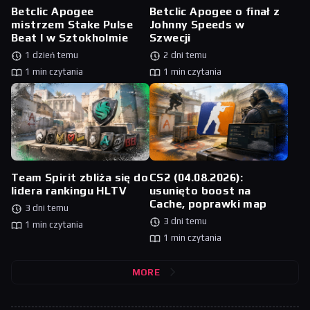
Betclic Apogee
Betclic Apogee o finał z
mistrzem Stake Pulse
Johnny Speeds w
Beat I w Sztokholmie
Szwecji
1 dzień temu
2 dni temu
1 min czytania
1 min czytania
Team Spirit zbliża się do
CS2 (04.08.2026):
lidera rankingu HLTV
usunięto boost na
Cache, poprawki map
3 dni temu
3 dni temu
1 min czytania
1 min czytania
MORE