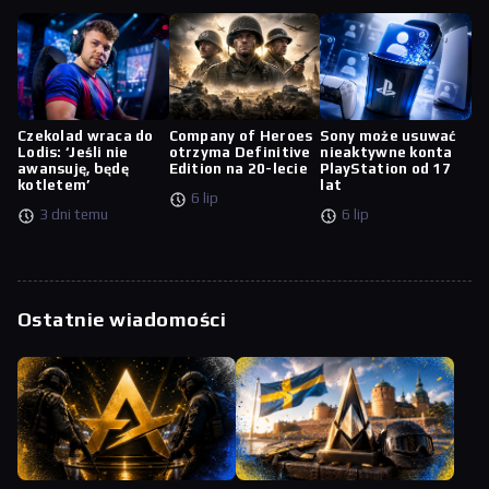
Czekolad wraca do
Company of Heroes
Sony może usuwać
Lodis: ‘Jeśli nie
otrzyma Definitive
nieaktywne konta
awansuję, będę
Edition na 20-lecie
PlayStation od 17
kotletem’
lat
6 lip
3 dni temu
6 lip
Ostatnie wiadomości