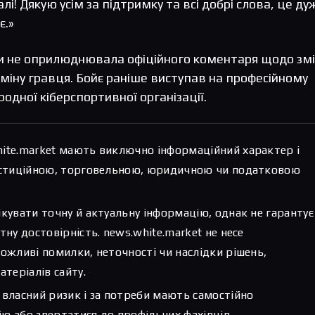
алі! Дякую усім за підтримку та всі добрі слова, це ду
є.»
ки не оприлюднювала офіційного коментаря щодо змі
аміну гравця. Бойє раніше виступав на професійному
ародної кіберспортивної організації.
hite.market мають виключно інформаційний характер і
вестиційною, торговельною, юридичною чи податковою
ікувати точну й актуальну інформацію, однак не гарантує
тну достовірність. news.white.market не несе
можливі помилки, неточності чи наслідки рішень,
атеріалів сайту.
 власний ризик і за потреби мають самостійно
ю або звертатися до профільних фахівців.