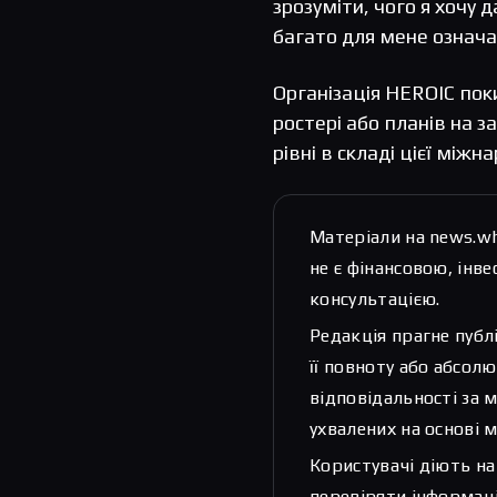
зрозуміти, чого я хочу д
багато для мене означа
Організація HEROIC по
ростері або планів на з
рівні в складі цієї міжн
Матеріали на news.w
не є фінансовою, ін
консультацією.
Редакція прагне публ
її повноту або абсолю
відповідальності за 
ухвалених на основі м
Користувачі діють на
перевіряти інформаці