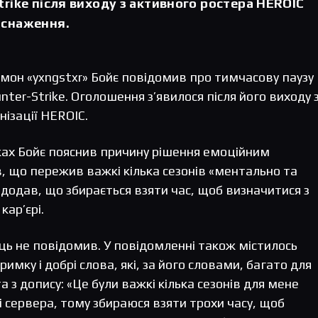
trike після виходу з активного ростера HEROIC
иснаження.
он «yxngstxr» Бойє повідомив про тимчасову паузу 
unter-Strike. Оголошення з’явилося після його виходу 
нізації HEROIC.
жах Бойє пояснив причину рішення емоційним
, що пережив важкі кілька сезонів «ментально та
 додав, що збирається взяти час, щоб визначитися з
ар’єрі.
ць не повідомив. У повідомленні також містилось
имку і добрі слова, які, за його словами, багато для
 з допису: «Це були важкі кілька сезонів для мене
 сервера, тому збираюся взяти трохи часу, щоб