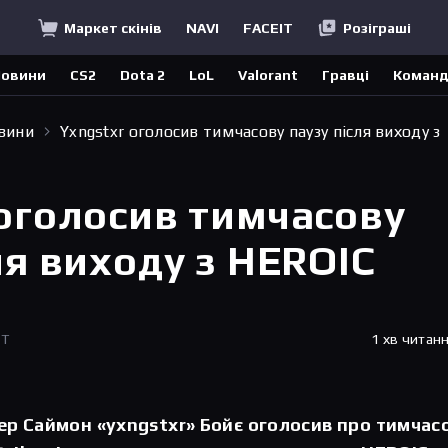
Маркет скінів
NAVI
FACEIT
Розіграші
овини
CS2
Dota 2
LoL
Valorant
Гравці
Коман
овини
Yxngstxr оголосив тимчасову паузу після виходу з
 оголосив тимчасову
ля виходу з HEROIC
ET
1 хв читан
р Саймон «yxngstxr» Бойє оголосив про тимчас