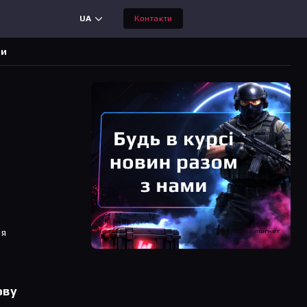
UA
Контакти
ди
ня
ову