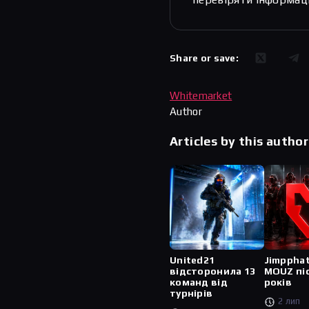
Share or save:
Whitemarket
Author
Articles by this author
United21
Jimppha
відсторонила 13
MOUZ пі
команд від
років
турнірів
2 лип