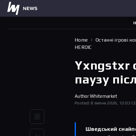
Н
Home
Останні ігрові н
HEROIC
Yxngstxr
паузу піс
Author
Whitemarket
Posted: 8 липня 2026, 12:03 C
Шведський снайпе