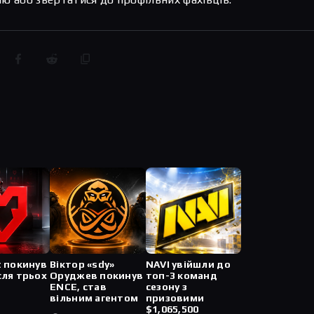
t покинув
Віктор «sdy»
NAVI увійшли до
сля трьох
Оруджев покинув
топ-3 команд
ENCE, став
сезону з
вільним агентом
призовими
$1,065,500