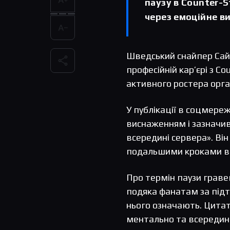
паузу в Counter-S
через емоційне в
Шведський снайпер Сайм
професійній кар’єрі з Co
активного ростера орга
У публікації в соцмере
виснаженням і зазначив
всередині сервера». Він
подальшими кроками в к
Про термін паузи граве
подяка фанатам за підтр
нього означають. Цитата
ментально та всередині