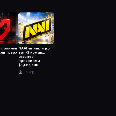
t покинув
NAVI увійшли до
сля трьох
топ-3 команд
сезону з
призовими
$1,065,500
26 чер