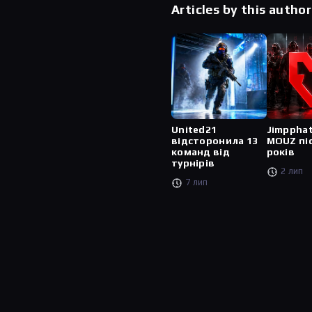
Articles by this author
United21
Jimppha
відсторонила 13
MOUZ пі
команд від
років
турнірів
2 лип
7 лип