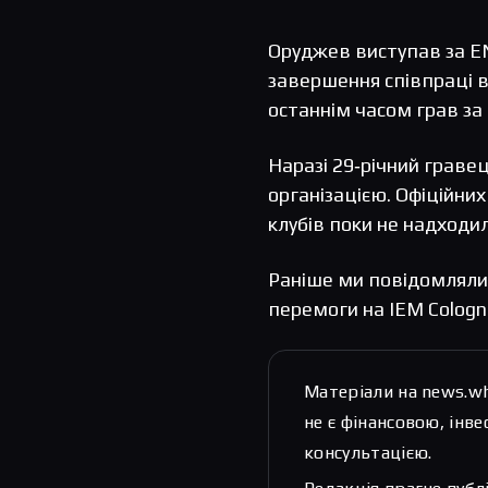
Оруджев виступав за ENC
завершення співпраці ві
останнім часом грав за 
Наразі 29‑річний граве
організацією. Офіційни
клубів поки не надходил
Раніше ми повідомлял
перемоги на IEM Cologn
Матеріали на news.w
не є фінансовою, ін
консультацією.