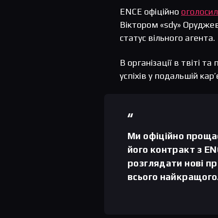
ENCE офіційно
оголоси
Віктором «sdy» Оруджев
статус вільного агента.
В організації в твіті т
успіхів у подальшій кар
Ми офіційно проща
його контракт з EN
розглядати нові пр
всього найкращого