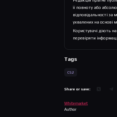
Редакція прагне публ
її повноту або абсолю
відповідальності за 
ухвалених на основі м
Користувачі діють на
перевіряти інформаці
Tags
CS2
Share or save:
Whitemarket
Author