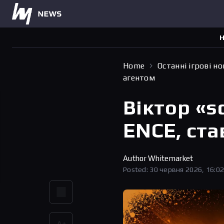
Н
Home
Останні ігрові н
агентом
Віктор «
ENCE, ста
Author
Whitemarket
Posted: 30 червня 2026, 16:0