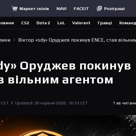
Маркет скінів
NAVI
FACEIT
Розіграші
овини
CS2
Dota 2
LoL
Valorant
Гравці
Коман
овини
Віктор «sdy» Оруджев покинув ENCE, став вільни
sdy» Оруджев покинув
в вільним агентом
2 CET
|
Updated: 30 червня 2026, 16:33 CET
1 хв читан