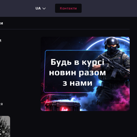
UA
Контакти
ди
м
ня