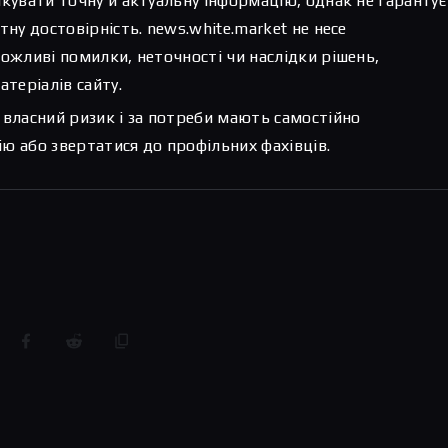
ікувати точну й актуальну інформацію, однак не гарантує
тну достовірність. news.white.market не несе
можливі помилки, неточності чи наслідки рішень,
атеріалів сайту.
 власний ризик і за потреби мають самостійно
ю або звертатися до профільних фахівців.