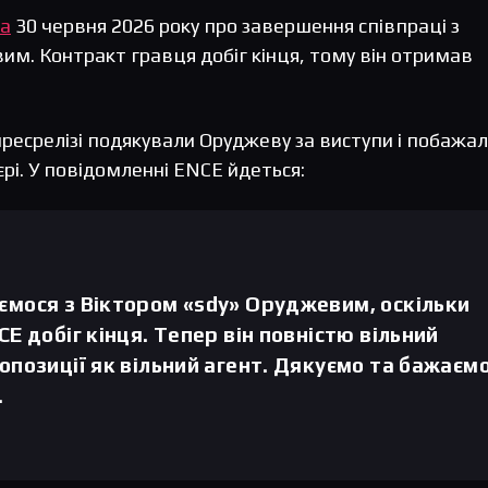
ла
30 червня 2026 року про завершення співпраці з
им. Контракт гравця добіг кінця, тому він отримав
а пресрелізі подякували Оруджеву за виступи і побажа
’єрі. У повідомленні ENCE йдеться:
ємося з Віктором «sdy» Оруджевим, оскільки
CE добіг кінця. Тепер він повністю вільний
опозиції як вільний агент. Дякуємо та бажаєм
.