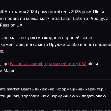
E з травня 2024 року по квітень 2026 року. Після
н провів по кілька матчів за Lazer Cats та Prodigy, а
Passion UA.
ць не має контракту з жодною європейською
х коментарів від самого Оруджева або від потенційн
о.
и, що
Falcons стали лідерами рейтингу CS2
після
e Major.
hite.market мають виключно інформаційний характер і
вестиційною, торговельною, юридичною чи податковою