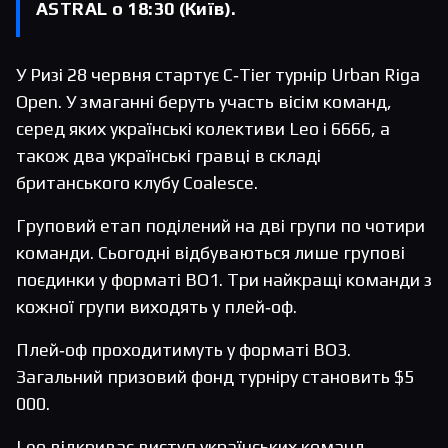
ASTRAL о 18:30 (Київ).
У Ризі 28 червня стартує C‑Tier турнір Urban Riga
Open. У змаганні беруть участь вісім команд,
серед яких українські колективи Leo і 6666, а
також два українські гравці в складі
британського клубу Coalesce.
Груповий етап поділений на дві групи по чотири
команди. Сьогодні відбуваються лише групові
поєдинки у форматі BO1. Три найкращі команди з
кожної групи виходять у плей‑оф.
Плей‑оф проходитимуть у форматі BO3.
Загальний призовий фонд турніру становить $5
000.
Leo відкриває виступ українських команд