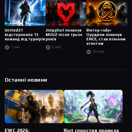
United21
Jimpphat покинув
Віктор «sdy»
відсторонила 13
MOUZ після трьох
Оруджев покинув
команд від турнірів
років
ENCE, став вільним
агентом
7 лип
2 лип
30 чер
Останні новини
Riot спростив правила
EWC 2026: