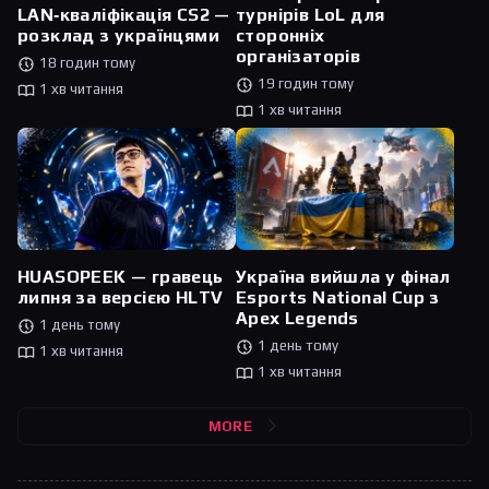
турнірів LoL для
LAN‑кваліфікація CS2 —
сторонніх
розклад з українцями
організаторів
18 годин тому
19 годин тому
1 хв читання
1 хв читання
HUASOPEEK — гравець
Україна вийшла у фінал
липня за версією HLTV
Esports National Cup з
Apex Legends
1 день тому
1 день тому
1 хв читання
1 хв читання
MORE