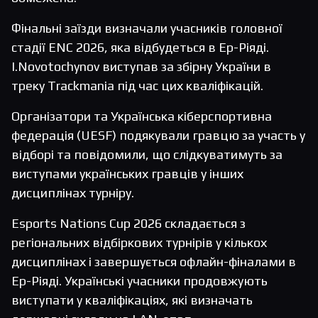
Фінальні заїзди визначали учасників головної
стадії ENC 2026, яка відбудеться в Ер-Ріяді.
I.Novotochynov виступав за збірну України в
треку Trackmania під час цих кваліфікацій.
Організатори та Українська кіберспортивна
федерація (UESF) подякували гравцю за участь у
відборі та повідомили, що слідкуватимуть за
виступами українських гравців у інших
дисциплінах турніру.
Esports Nations Cup 2026 складається з
регіональних відбіркових турнірів у кількох
дисциплінах і завершується офлайн-фіналами в
Ер-Ріяді. Українські учасники продовжують
виступати у кваліфікаціях, які визначать