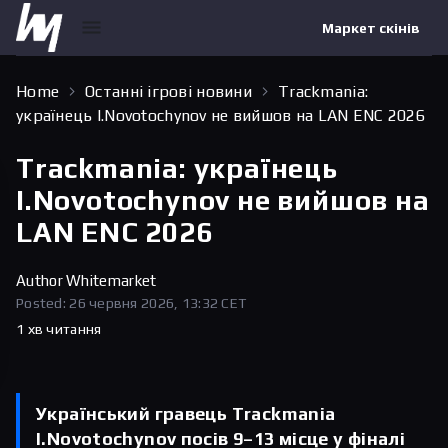
Маркет скінів
Home
Останні ігрові новини
Trackmania:
українець I.Novotochynov не вийшов на LAN ENC 2026
Trackmania: українець
I.Novotochynov не вийшов на
LAN ENC 2026
Author
Whitemarket
Posted: 26 червня 2026, 13:32 CET
1 хв читання
Український гравець Trackmania
I.Novotochynov посів 9–13 місце у фіналі