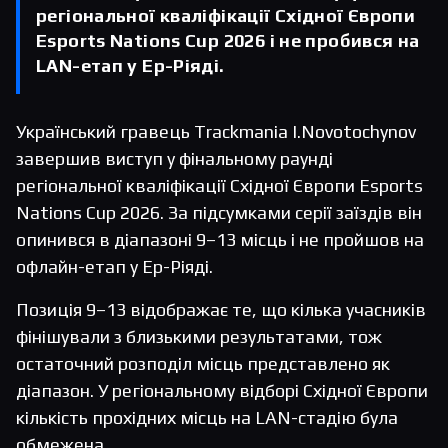
регіональної кваліфікації Східної Європи
Esports Nations Cup 2026 і не пробився на
LAN-етап у Ер-Ріяді.
Український гравець Trackmania I.Novotochynov
завершив виступ у фінальному раунді
регіональної кваліфікації Східної Європи Esports
Nations Cup 2026. За підсумками серії заїздів він
опинився в діапазоні 9–13 місць і не пройшов на
офлайн-етап у Ер-Ріяді.
Позиція 9–13 відображає те, що кілька учасників
фінішували з близькими результатами, тож
остаточний розподіл місць представлено як
діапазон. У регіональному відборі Східної Європи
кількість прохідних місць на LAN-стадію була
обмежена.