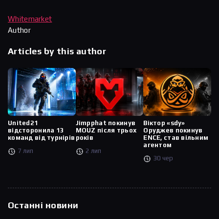
Whitemarket
Author
Articles by this author
United21
Jimpphat покинув
Віктор «sdy»
відсторонила 13
MOUZ після трьох
Оруджев покинув
команд від турнірів
років
ENCE, став вільним
агентом
7 лип
2 лип
30 чер
Останні новини