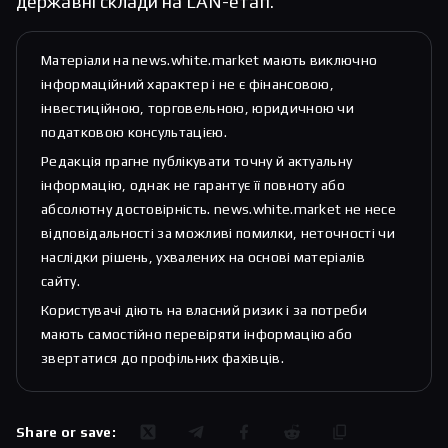
державні склади на LAN-етап.
Матеріали на news.white.market мають виключно
інформаційний характер і не є фінансовою,
інвестиційною, торговельною, юридичною чи
податковою консультацією.
Редакція прагне публікувати точну й актуальну
інформацію, однак не гарантує її повноту або
абсолютну достовірність. news.white.market не несе
відповідальності за можливі помилки, неточності чи
наслідки рішень, ухвалених на основі матеріалів
сайту.
Користувачі діють на власний ризик і за потреби
мають самостійно перевіряти інформацію або
звертатися до профільних фахівців.
Share or save: