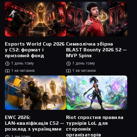
Esports World Cup 2026
Символічна збірна
у CS2: формат і
BLAST Bounty 2026 S2 —
призовий фонд
MVP Spinx
1 день тому
1 день тому
1 хв читання
1 хв читання
Riot спростив правила
EWC 2026:
турнірів LoL для
LAN‑кваліфікація CS2 —
сторонніх
розклад з українцями
організаторів
2 дні тому