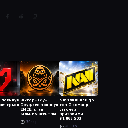
t покинув
Віктор «sdy»
NAVI увійшли до
сля трьох
Оруджев покинув
топ-3 команд
ENCE, став
сезону з
вільним агентом
призовими
$1,065,500
30 чер
26 чер