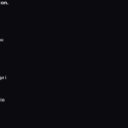
ion.
лн
и і
ів