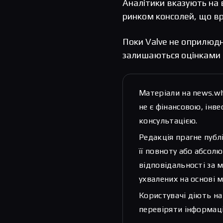
Аналітики вказують на 
ринком консолей, що вр
Поки Valve не оприлюдн
залишаються оцінками і
Матеріали на news.w
не є фінансовою, ін
консультацією.
Редакція прагне публ
її повноту або абсолю
відповідальності за 
ухвалених на основі м
Користувачі діють на
перевіряти інформаці