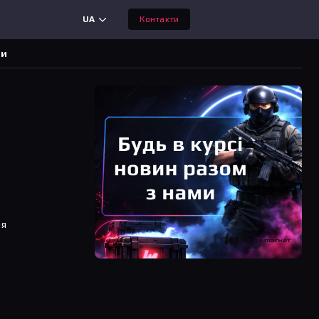
UA
Контакти
ди
ня