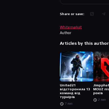
Share or save:
Whitemarket
Author
Articles by this author
United21
Jimppha
відсторонила 13
MOUZ пі
команд від
років
турнірів
2 лип
7 лип