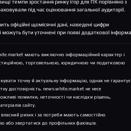
вищі темпи зростання ринку ігор для ПК порівняно з
аховували під час оцінювання загальної аудиторії.
ить офіційні щомісячні дані, наведені цифри
 можуть бути уточнені при появі додаткової інформац
hite.market мають виключно інформаційний характер і
вестиційною, торговельною, юридичною чи податковою
ікувати точну й актуальну інформацію, однак не гарантує
тну достовірність. news.white.market не несе
можливі помилки, неточності чи наслідки рішень,
атеріалів сайту.
 власний ризик і за потреби мають самостійно
ю або звертатися до профільних фахівців.