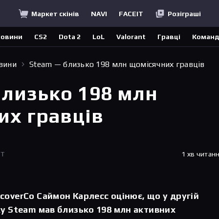
Маркет скінів
NAVI
FACEIT
Розіграші
овини
CS2
Dota 2
LoL
Valorant
Гравці
Коман
овини
Steam — близько 198 млн щомісячних гравців
близько 198 млн
их гравців
ET
1 хв читан
coverCo Саймон Карлесс оцінює, що у другій
ку Steam мав близько 198 млн активних