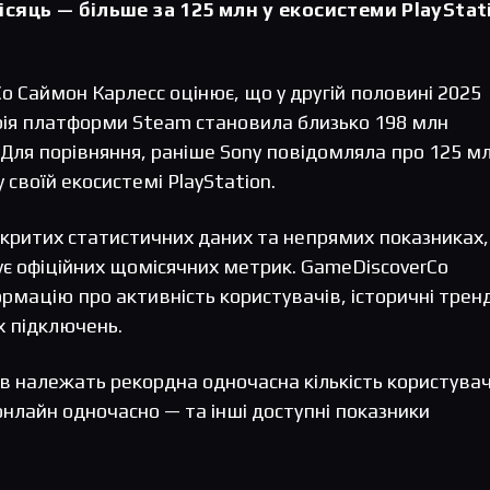
ісяць — більше за 125 млн у екосистеми PlayStat
o Саймон Карлесс оцінює, що у другій половині 2025
рія платформи Steam становила близько 198 млн
 Для порівняння, раніше Sony повідомляла про 125 м
 своїй екосистемі PlayStation.
дкритих статистичних даних та непрямих показниках,
кує офіційних щомісячних метрик. GameDiscoverCo
рмацію про активність користувачів, історичні тренд
х підключень.
в належать рекордна одночасна кількість користувач
нлайн одночасно — та інші доступні показники