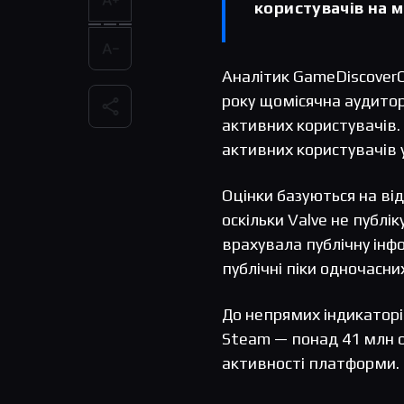
користувачів на м
Аналітик GameDiscoverC
року щомісячна аудито
активних користувачів.
активних користувачів у
Оцінки базуються на ві
оскільки Valve не публі
врахувала публічну інфо
публічні піки одночасни
До непрямих індикаторі
Steam — понад 41 млн о
активності платформи.