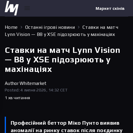
Маркет скінів
Home
Останні ігрові новини
Ставки на матч
Lynn Vision — B8 у XSE підозрюють у махінаціях
Ставки на матч Lynn Vision
— B8 у XSE підозрюють у
махінаціях
Author
Whitemarket
Posted: 4 липня 2026, 14:32 CET
1 хв читання
Професійний беттор Міко Пунто виявив
аномалії на ринку ставок після поєдинку