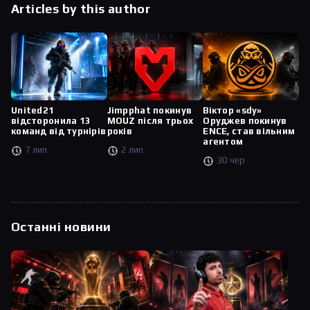
Articles by this author
United21
Jimpphat покинув
Віктор «sdy»
відсторонила 13
MOUZ після трьох
Оруджев покинув
команд від турнірів
років
ENCE, став вільним
агентом
7 лип
2 лип
30 чер
Останні новини