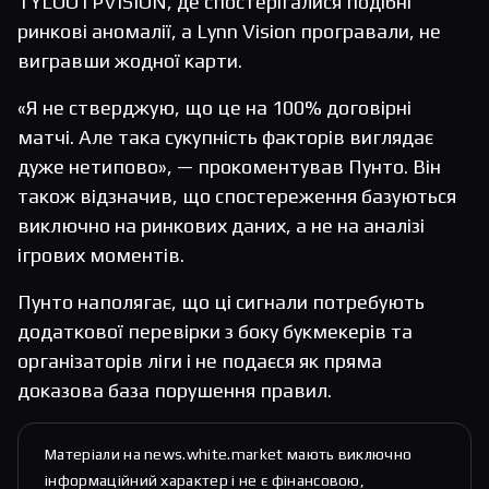
TYLOO і PVISION, де спостерігалися подібні
ринкові аномалії, а Lynn Vision програвали, не
вигравши жодної карти.
«Я не стверджую, що це на 100% договірні
матчі. Але така сукупність факторів виглядає
дуже нетипово», — прокоментував Пунто. Він
також відзначив, що спостереження базуються
виключно на ринкових даних, а не на аналізі
ігрових моментів.
Пунто наполягає, що ці сигнали потребують
додаткової перевірки з боку букмекерів та
організаторів ліги і не подаєся як пряма
доказова база порушення правил.
Матеріали на news.white.market мають виключно
інформаційний характер і не є фінансовою,