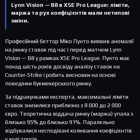
Lynn Vision — B8 в XSE Pro League: ліміти,
маржа та рух коефіцієнтів мали нетипові
зміни.
Професійний беттор Міко Пунто виявив аномалії
на ринку ставок під час і перед матчем Lynn
Vision — B8 у рамках XSE Pro League. Пунто має
понад шість років досвіду аналізу ставок на
Counter‑Strike і робить висновки на основі
поведінки букмекерського ринку.
За підрахунками експерта, максимальні ліміти
ставок знизилися приблизно з 8 000 до 2 000
євро. Теоретична віддача ринку (маржа) упала з
близько 95% до близько 91%. Паралельно
відбувалися несподівані коливання коефіцієнтів
у ході торгів.