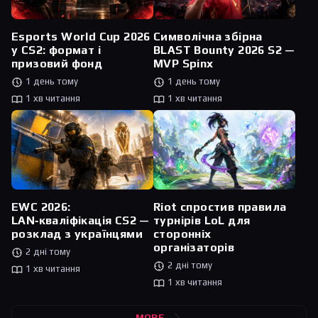
Esports World Cup 2026
Символічна збірна
у CS2: формат і
BLAST Bounty 2026 S2 —
призовий фонд
MVP Spinx
1 день тому
1 день тому
1 хв читання
1 хв читання
Riot спростив правила
EWC 2026:
турнірів LoL для
LAN‑кваліфікація CS2 —
сторонніх
розклад з українцями
організаторів
2 дні тому
2 дні тому
1 хв читання
1 хв читання
MORE