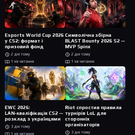
Esports World Cup 2026
Символічна збірна
у CS2: формат і
BLAST Bounty 2026 S2 —
призовий фонд
MVP Spinx
2 дні тому
2 дні тому
1 хв читання
1 хв читання
Riot спростив правила
EWC 2026:
турнірів LoL для
LAN‑кваліфікація CS2 —
сторонніх
розклад з українцями
організаторів
3 дні тому
3 дні тому
1 хв читання