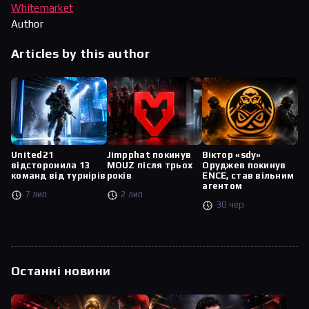
Whitemarket
Author
Articles by this author
United21
Jimpphat покинув
Віктор «sdy»
відсторонила 13
MOUZ після трьох
Оруджев покинув
команд від турнірів
років
ENCE, став вільним
агентом
7 лип
2 лип
30 чер
Останні новини