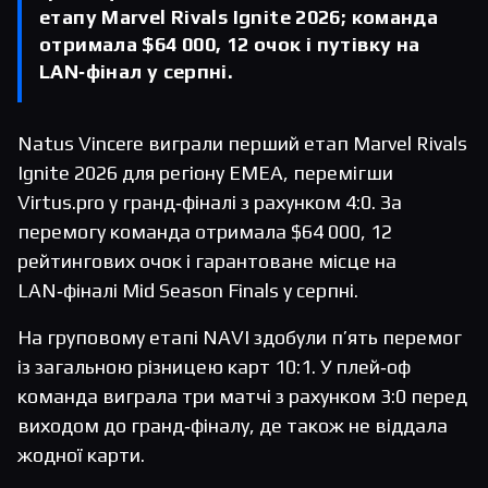
етапу Marvel Rivals Ignite 2026; команда
отримала $64 000, 12 очок і путівку на
LAN‑фінал у серпні.
Natus Vincere виграли перший етап Marvel Rivals
Ignite 2026 для регіону EMEA, перемігши
Virtus.pro у гранд‑фіналі з рахунком 4:0. За
перемогу команда отримала $64 000, 12
рейтингових очок і гарантоване місце на
LAN‑фіналі Mid Season Finals у серпні.
На груповому етапі NAVI здобули п’ять перемог
із загальною різницею карт 10:1. У плей‑оф
команда виграла три матчі з рахунком 3:0 перед
виходом до гранд‑фіналу, де також не віддала
жодної карти.