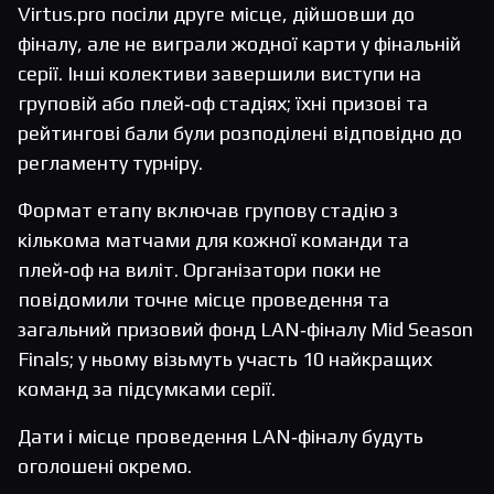
Virtus.pro посіли друге місце, дійшовши до
фіналу, але не виграли жодної карти у фінальній
серії. Інші колективи завершили виступи на
груповій або плей‑оф стадіях; їхні призові та
рейтингові бали були розподілені відповідно до
регламенту турніру.
Формат етапу включав групову стадію з
кількома матчами для кожної команди та
плей‑оф на виліт. Організатори поки не
повідомили точне місце проведення та
загальний призовий фонд LAN‑фіналу Mid Season
Finals; у ньому візьмуть участь 10 найкращих
команд за підсумками серії.
Дати і місце проведення LAN‑фіналу будуть
оголошені окремо.