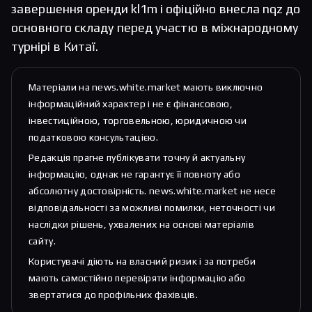
завершення оренди kl1m і офіційно внесла nqz до
основного складу перед участю в міжнародному
турнірі в Китаї.
Матеріали на news.white.market мають виключно
інформаційний характер і не є фінансовою,
інвестиційною, торговельною, юридичною чи
податковою консультацією.
Редакція прагне публікувати точну й актуальну
інформацію, однак не гарантує її повноту або
абсолютну достовірність. news.white.market не несе
відповідальності за можливі помилки, неточності чи
наслідки рішень, ухвалених на основі матеріалів
сайту.
Користувачі діють на власний ризик і за потреби
мають самостійно перевіряти інформацію або
звертатися до профільних фахівців.