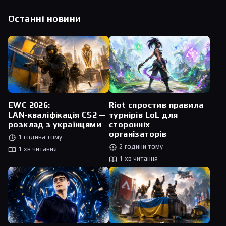
Останні новини
Riot спростив правила
EWC 2026:
турнірів LoL для
LAN‑кваліфікація CS2 —
сторонніх
розклад з українцями
організаторів
1 година тому
2 години тому
1 хв читання
1 хв читання