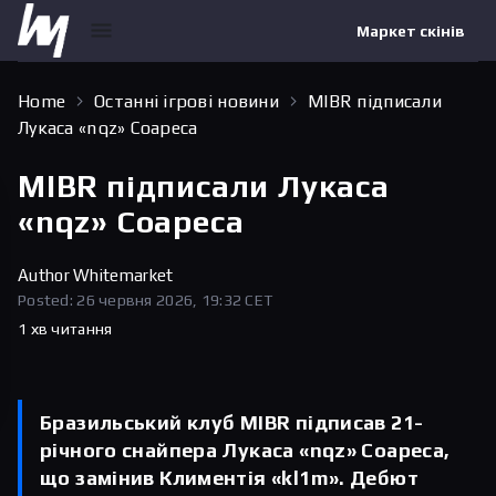
Маркет скінів
Home
Останні ігрові новини
MIBR підписали
Лукаса «nqz» Соареса
MIBR підписали Лукаса
«nqz» Соареса
Author
Whitemarket
Posted: 26 червня 2026, 19:32 CET
1 хв читання
Бразильський клуб MIBR підписав 21-
річного снайпера Лукаса «nqz» Соареса,
що замінив Климентія «kl1m». Дебют