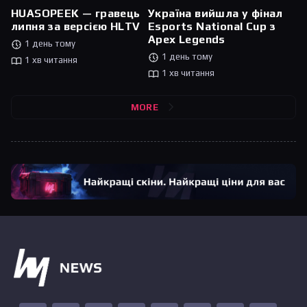
HUASOPEEK — гравець
Україна вийшла у фінал
липня за версією HLTV
Esports National Cup з
Apex Legends
1 день тому
1 день тому
1 хв читання
1 хв читання
MORE