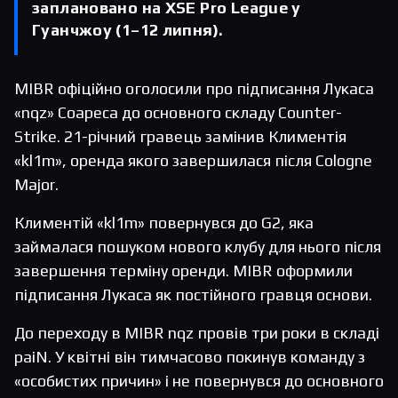
заплановано на XSE Pro League у
Гуанчжоу (1–12 липня).
MIBR офіційно оголосили про підписання Лукаса
«nqz» Соареса до основного складу Counter-
Strike. 21-річний гравець замінив Климентія
«kl1m», оренда якого завершилася після Cologne
Major.
Климентій «kl1m» повернувся до G2, яка
займалася пошуком нового клубу для нього після
завершення терміну оренди. MIBR оформили
підписання Лукаса як постійного гравця основи.
До переходу в MIBR nqz провів три роки в складі
paiN. У квітні він тимчасово покинув команду з
«особистих причин» і не повернувся до основного