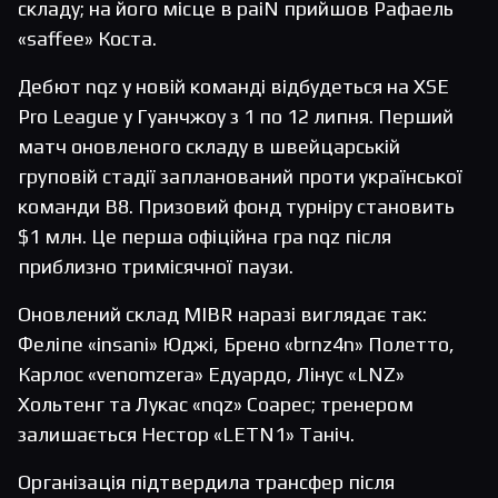
складу; на його місце в paiN прийшов Рафаель
«saffee» Коста.
Дебют nqz у новій команді відбудеться на XSE
Pro League у Гуанчжоу з 1 по 12 липня. Перший
матч оновленого складу в швейцарській
груповій стадії запланований проти української
команди B8. Призовий фонд турніру становить
$1 млн. Це перша офіційна гра nqz після
приблизно тримісячної паузи.
Оновлений склад MIBR наразі виглядає так:
Феліпе «insani» Юджі, Брено «brnz4n» Полетто,
Карлос «venomzera» Едуардо, Лінус «LNZ»
Хольтенг та Лукас «nqz» Соарес; тренером
залишається Нестор «LETN1» Таніч.
Організація підтвердила трансфер після