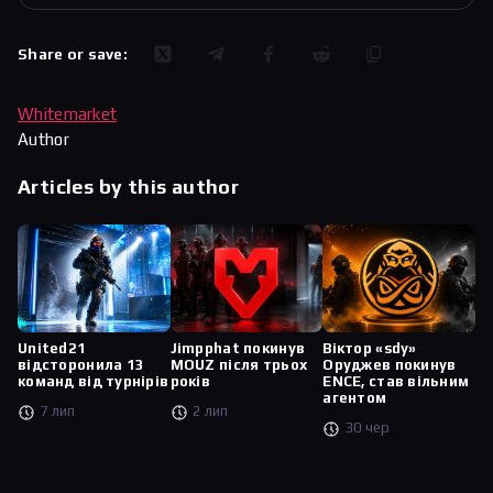
Share or save:
Whitemarket
Author
Articles by this author
United21
Jimpphat покинув
Віктор «sdy»
відсторонила 13
MOUZ після трьох
Оруджев покинув
команд від турнірів
років
ENCE, став вільним
агентом
7 лип
2 лип
30 чер