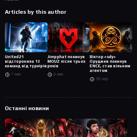
Articles by this author
United21
Jimpphat покинув
Віктор «sdy»
відсторонила 13
MOUZ після трьох
Оруджев покинув
команд від турнірів
років
ENCE, став вільним
агентом
7 лип
2 лип
30 чер
Останні новини