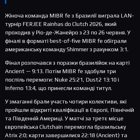
Жіноча команда MIBR fe з Бразилії виграла LAN-
турнір FERJEE Rainhas do Clutch 2026, який
проходив у Ріо-де-Жанейро з 23 по 26 червня. У
фіналі в форматі best-of-five MIBR fe обіграли
американську команду Shimmer з рахунком 3:1.
Фінал розпочався з поразки бразилійок на карті
Ancient — 9:13. Потім MIBR fe здобули три
поспіль перемоги: Nuke 25:21, Dust2 13:10 і
Inferno 13:4, що принесли команді титул.
У змаганні брали участь чотири колективи, які
пройшли відкриті кваліфікації в Європі, Північній
та Південній Америці. У матчі за третє місце
європейська Clutchain перемогла бразильську
Atrix 2:0; карти завершилися 22:18 (Ancient) та