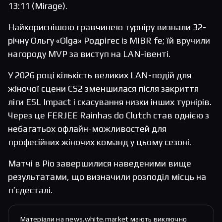
13:11 (Mirage).
Найкориснішою гравчинею турніру визнали 32-
річну Ольгу «Olga» Родрігес із MIBR fe; їй вручили
нагороду MVP за виступ на LAN-івенті.
У 2026 році кількість великих LAN-подій для
жіночої сцени CS2 зменшилася після закриття
ліги ESL Impact і скасування низки інших турнірів.
Через це FERJEE Rainhas do Clutch став однією з
небагатьох офлайн-можливостей для
професійних жіночих команд у цьому сезоні.
Матчі в Ріо завершилися наведеними вище
результатами, що визначили розподіл місць на
п’єдесталі.
Матеріали на news.white.market мають виключно