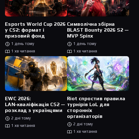
Esports World Cup 2026
Символічна збірна
у CS2: формат і
BLAST Bounty 2026 S2 —
призовий фонд
MVP Spinx
1 день тому
1 день тому
1 хв читання
1 хв читання
Riot спростив правила
EWC 2026:
турнірів LoL для
LAN‑кваліфікація CS2 —
сторонніх
розклад з українцями
організаторів
2 дні тому
2 дні тому
1 хв читання
1 хв читання