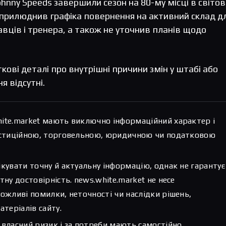
ohnny Speeds завершили сезон на 80-му місці в світо
оприлюднив графіка повернення на активний склад д
авців і тренера, а також не уточнив планів щодо
ові деталі про внутрішні причини змін у штабі або
я відсутні.
hite.market мають виключно інформаційний характер і
вестиційною, торговельною, юридичною чи податковою
ікувати точну й актуальну інформацію, однак не гарантує
тну достовірність. news.white.market не несе
можливі помилки, неточності чи наслідки рішень,
атеріалів сайту.
 власний ризик і за потреби мають самостійно