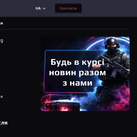
UA
Контакти
ди
rg
ня
сля