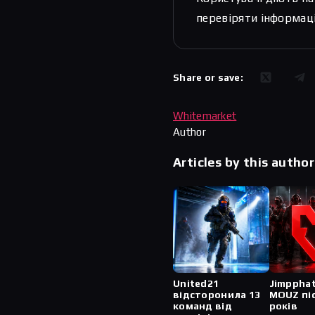
перевіряти інформаці
Share or save:
Whitemarket
Author
Articles by this author
United21
Jimppha
відсторонила 13
MOUZ пі
команд від
років