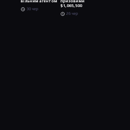
вільним агентом
призовими
$1,065,500
30 чер
26 чер