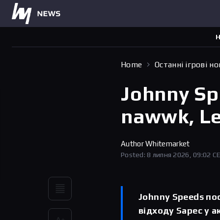
Н
Home
Останні ігрові н
Johnny Sp
nawwk, Lek
Author
Whitemarket
Posted: 8 липня 2026, 09:02 C
Johnny Speeds пос
відходу Sapec у а