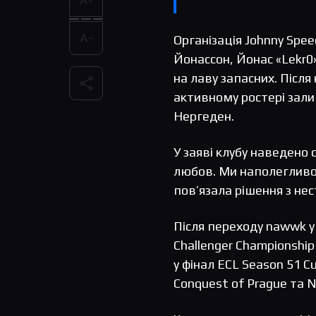
Організація Johnny Spe
Йонассон, Йонас «Lekr0
на лаву запасних. Післ
активному ростері зали
Нергеден.
У заяві клубу наведено 
любов. Ми наполегливо 
пов’язала рішення з не
Після переходу nawwk у
Challenger Championship
у фінал ECL Season 51 C
Conquest of Prague та 