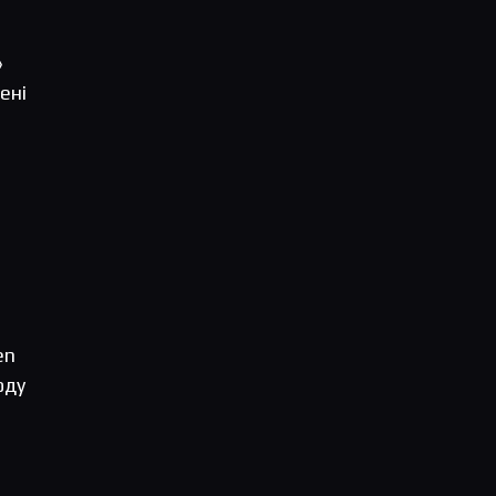
»
ені
en
оду