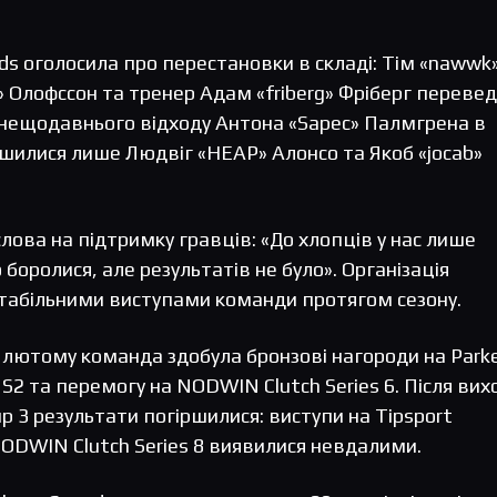
eds оголосила про перестановки в складі: Тім «nawwk
» Олофссон та тренер Адам «friberg» Фріберг перевед
я нещодавнього відходу Антона «Sapec» Палмгрена в
шилися лише Людвіг «HEAP» Алонсо та Якоб «jocab»
слова на підтримку гравців: «До хлопців у нас лише
боролися, але результатів не було». Організація
стабільними виступами команди протягом сезону.
 лютому команда здобула бронзові нагороди на Park
 S2 та перемогу на NODWIN Clutch Series 6. Після вих
up 3 результати погіршилися: виступи на Tipsport
NODWIN Clutch Series 8 виявилися невдалими.