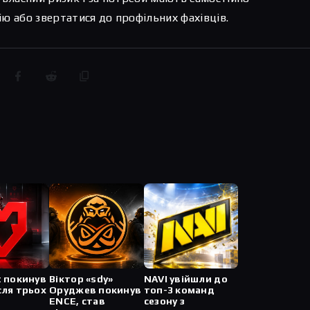
ю або звертатися до профільних фахівців.
t покинув
Віктор «sdy»
NAVI увійшли до
сля трьох
Оруджев покинув
топ-3 команд
ENCE, став
сезону з