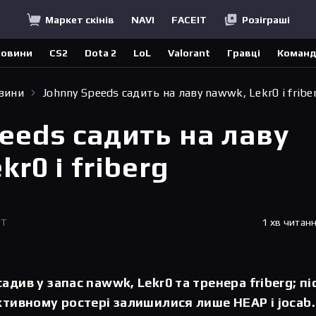
Маркет скінів
NAVI
FACEIT
Розіграші
овини
CS2
Dota 2
LoL
Valorant
Гравці
Коман
овини
Johnny Speeds садить на лаву nawwk, Lekr0 і fribe
eeds садить на лаву
r0 і friberg
ET
1 хв читан
адив у запас nawwk, Lekr0 та тренера friberg; пі
ктивному ростері залишилися лише HEAP і jocab.