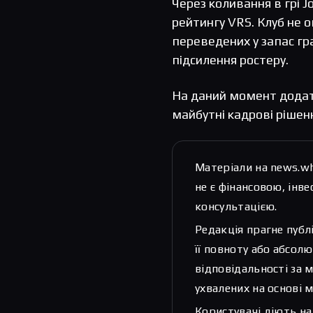
Через коливання в грі J
рейтингу VRS. Клуб не 
переведених у запас гр
підсилення ростеру.
На даний момент додатк
майбутні кадрові рішенн
Матеріали на news.w
не є фінансовою, ін
консультацією.
Редакція прагне публ
її повноту або абсолю
відповідальності за 
ухвалених на основі м
Користувачі діють на