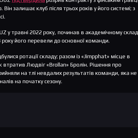
 Він залишає клуб після трьох років у його системі; з
сі.
Z у травні 2022 року, починав в академічному склад
 року його перевели до основної команди.
дбулися ротації складу; разом із «Jimpphat» місце в
ж втратив Людвіг «Brollan» Бролін. Рішення про
рийняли на тлі невдалих результатів команди, яка не
алів на початку сезону.