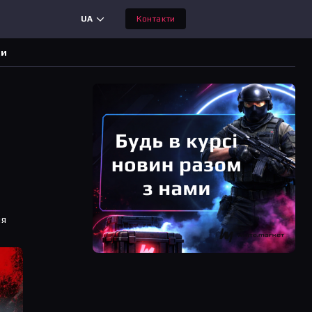
UA
Контакти
ди
ня