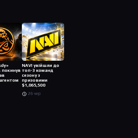
sdy»
NAVI увійшли до
 покинув
топ-3 команд
ав
сезону з
 агентом
призовими
$1,065,500
26 чер