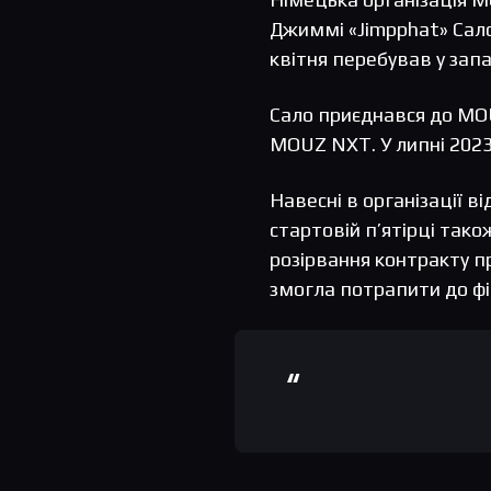
Джиммі «Jimpphat» Сало.
квітня перебував у запа
Сало приєднався до MOU
MOUZ NXT. У липні 2023
Навесні в організації ві
стартовій п’ятірці тако
розірвання контракту п
змогла потрапити до фін