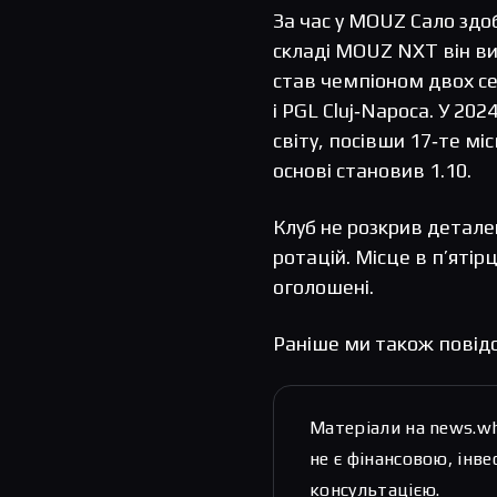
За час у MOUZ Сало здоб
складі MOUZ NXT він в
став чемпіоном двох се
і PGL Cluj‑Napoca. У 20
світу, посівши 17‑те мі
основі становив 1.10.
Клуб не розкрив детале
ротацій. Місце в п’ятір
оголошені.
Раніше ми також повід
Матеріали на news.w
не є фінансовою, ін
консультацією.