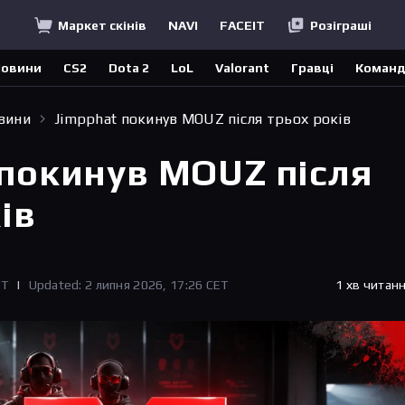
Маркет скінів
NAVI
FACEIT
Розіграші
овини
CS2
Dota 2
LoL
Valorant
Гравці
Коман
овини
Jimpphat покинув MOUZ після трьох років
 покинув MOUZ після
ів
ET
|
Updated: 2 липня 2026, 17:26 CET
1 хв читан