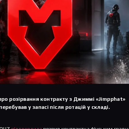
ро розірвання контракту з Джиммі «Jimpphat»
 перебував у запасі після ротацій у складі.
MOUZ
підтвердила
розрив контракту з фінським грав