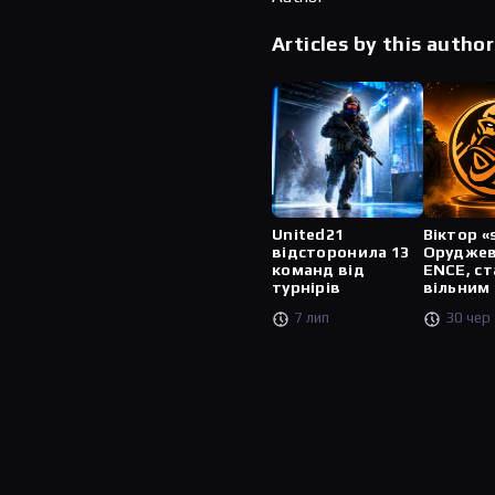
Articles by this author
United21
Віктор «
відсторонила 13
Оруджев
команд від
ENCE, ст
турнірів
вільним
7 лип
30 чер