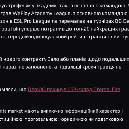
ув трофеї як у академії, так і з основною командою. 
играв WePlay Academy League, з основною командою
зонів ESL Pro League та перемагав на турнірах BB D
24 році він уперше потрапив до топ‑20 найкращих гра
сце; середній індивідуальний рейтинг гравця за висту
й нового контракту Сало або планів щодо подальши
ці наразі не заповнене, а подальші кроки гравця не
омляли, що
DemQQ покинув CS2-склад Eternal Fire
.
hite.market мають виключно інформаційний характер і
вестиційною, торговельною, юридичною чи податковою