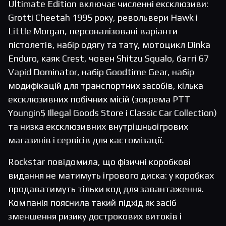
Ultimate Edition включає численні ексклюзиви:
Grotti Cheetah 1995 року, револьвери Hawk і
Little Morgan, персоналізовані варіанти
пістолетів, набір одягу та тату, мотоцикл Dinka
Enduro, каяк Crest, човен Shitzu Squalo, баггі 67
Vapid Dominator, набір Goodtime Gear, набір
модифікацій для транспортних засобів, кілька
ексклюзивних побічних місій (зокрема PTT
Youngin$ Illegal Goods Store і Classic Car Collection)
та низка ексклюзивних внутрішньоігрових
магазинів і сервісів для кастомізації.
Rockstar повідомила, що фізичні коробкові
видання не матимуть ігрового диска: у коробках
продаватимуть тільки код для завантаження.
Компанія пояснила такий підхід як засіб
зменшення ризику дострокових витоків і