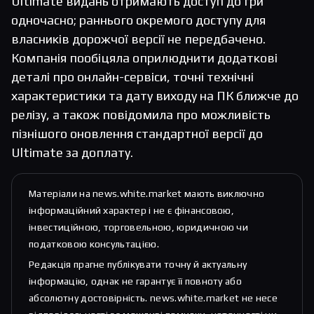
Ultimate видань отримають доступ до гри
одночасно; раннього окремого доступу для
власників дорожчої версії не передбачено.
Компанія пообіцяла оприлюднити додаткові
деталі про онлайн-сервіси, точні технічні
характеристики та дату виходу на ПК ближче до
релізу, а також повідомила про можливість
пізнішого оновлення стандартної версії до
Ultimate за доплату.
Матеріали на news.white.market мають виключно
інформаційний характер і не є фінансовою,
інвестиційною, торговельною, юридичною чи
податковою консультацією.
Редакція прагне публікувати точну й актуальну
інформацію, однак не гарантує її повноту або
абсолютну достовірність. news.white.market не несе