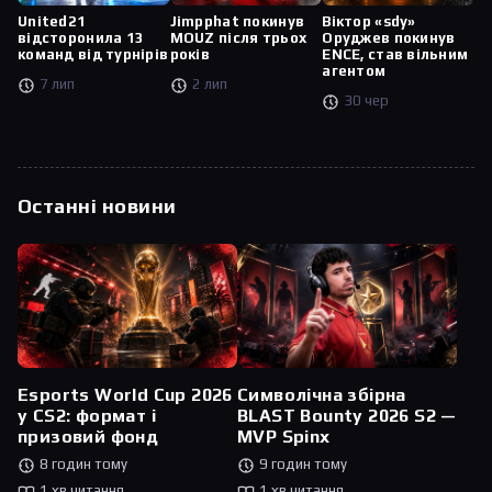
United21
Jimpphat покинув
Віктор «sdy»
відсторонила 13
MOUZ після трьох
Оруджев покинув
команд від турнірів
років
ENCE, став вільним
агентом
7 лип
2 лип
30 чер
Останні новини
Esports World Cup 2026
Символічна збірна
у CS2: формат і
BLAST Bounty 2026 S2 —
призовий фонд
MVP Spinx
8 годин тому
9 годин тому
1 хв читання
1 хв читання