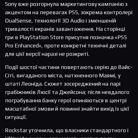
Sony вже розгорнула маркетингову кампанію з
акцентом на перевагах PS5, зокрема контролері
DualSense, технології 3D Audio і зменшеній
тривалості екранів завантаження. На сторінці
гри в PlayStation Store присутня позначка «PS5
Pro Enhanced», проте конкретні технічні деталі
для цієї версії наразі не розкриті.
Події шостої частини повертають серію до Вайс-
Сіті, вигаданого міста, натхненного Маямі, у
штаті Леоніда. Сюжет зосереджений на парі
грабіжників Люсії та Джейсона; після невдалого
пограбування банку герої опиняються в центрі
масштабної змови й повинні знайти вихід із цієї
ситуації.
Rockstar уточнила, що власники стандартного і