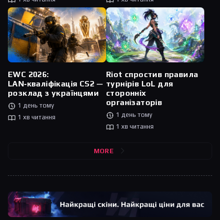
Riot спростив правила
EWC 2026:
турнірів LoL для
LAN‑кваліфікація CS2 —
сторонніх
розклад з українцями
організаторів
1 день тому
1 день тому
1 хв читання
1 хв читання
MORE