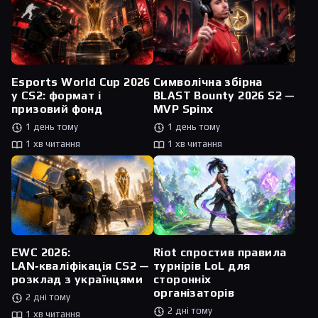
Esports World Cup 2026
Символічна збірна
у CS2: формат і
BLAST Bounty 2026 S2 —
призовий фонд
MVP Spinx
1 день тому
1 день тому
1 хв читання
1 хв читання
Riot спростив правила
EWC 2026:
турнірів LoL для
LAN‑кваліфікація CS2 —
сторонніх
розклад з українцями
організаторів
2 дні тому
2 дні тому
1 хв читання