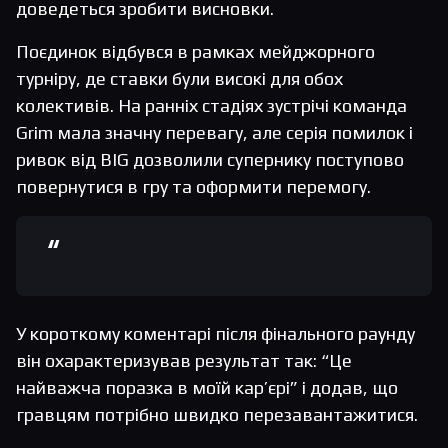
доведеться зробити висновки.
Поєдинок відбувся в рамках мейджорного
турніру, де ставки були високі для обох
колективів. На ранніх стадіях зустрічі команда
Grim мала значну перевагу, але серія помилок і
ривок від BIG дозволили супернику поступово
повернутися в гру та оформити перемогу.
У короткому коментарі після фінального раунду
він охарактеризував результат так: “Це
найважча поразка в моїй кар’єрі” і додав, що
гравцям потрібно швидко перезавантажитися.