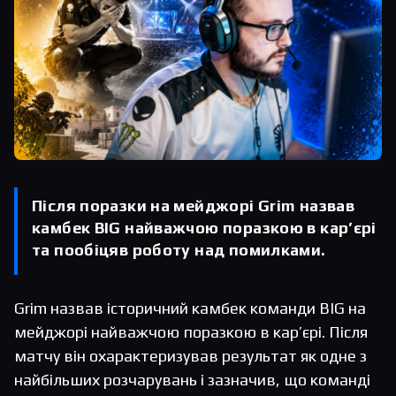
Після поразки на мейджорі Grim назвав
камбек BIG найважчою поразкою в кар’єрі
та пообіцяв роботу над помилками.
Grim назвав історичний камбек команди BIG на
мейджорі найважчою поразкою в кар’єрі. Після
матчу він охарактеризував результат як одне з
найбільших розчарувань і зазначив, що команді