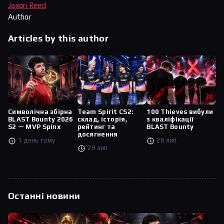
Jaxon Reed
Author
Articles by this author
Символічна збірна
Team Spirit CS2:
100 Thieves вибули
BLAST Bounty 2026
склад, історія,
з кваліфікації
S2 — MVP Spinx
рейтинг та
BLAST Bounty
досягнення
1 день тому
26 лип
29 лип
Останні новини