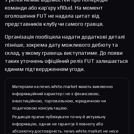
команди або кар’єру xfl0ud. На момент
оголошення FUT не надала цитат від
представників клубу чи самого гравця.
Організація пообіцяла надати додаткові деталі
пізніше, зокрема дату можливого дебюту та
склад, у якому гравець виступатиме. До появи
таких уточнень офіційний реліз FUT залишається
єдиним підтвердженням угоди.
Матеріали на news.white.market мають виключно
інформаційний характер і не є фінансовою,
інвестиційною, торговельною, юридичною чи
податковою консультацією.
Редакція прагне публікувати точну й актуальну
інформацію, однак не гарантує її повноту або
абсолютну достовірність. news.white.market не несе