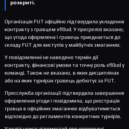
розкриті.
Організація FUT офіційно підтвердила укладення
контракту з гравцем xfl0ud. У пресрелізі вказано,
що угода оформлена і гравець приєднається до
складу FUT для виступів у майбутніх змаганнях.
У повідомленні не наведено термін дії
контракту, фінансові умови та точну роль xfl0ud у
команді. Також не вказано, в яких дисциплінах
або на яких турнірах гравець дебютує за FUT.
Пресслужба організації підтвердила завершення
оформлення угоди і повідомила, що реєстрація
гравця в офіційних змаганнях відбуватиметься
відповідно до регламентів конкретних турнірів.
У релізі немає відомостей про попередні