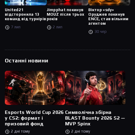
United21
Jimpphat покинув
Віктор «sdy»
відсторонила 13
MOUZ після трьох
Оруджев покинув
команд від турнірів
років
ENCE, став вільним
агентом
7 лип
2 лип
30 чер
Останні новини
Esports World Cup 2026
Символічна збірна
у CS2: формат і
BLAST Bounty 2026 S2 —
призовий фонд
MVP Spinx
2 дні тому
2 дні тому