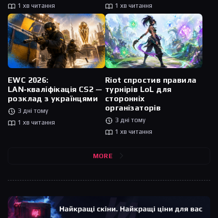
1 хв читання
1 хв читання
Riot спростив правила
EWC 2026:
турнірів LoL для
LAN‑кваліфікація CS2 —
сторонніх
розклад з українцями
організаторів
3 дні тому
3 дні тому
1 хв читання
1 хв читання
MORE