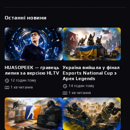
Останні новини
HUASOPEEK — гравець
Україна вийшла у фінал
липня за версією HLTV
Esports National Cup з
Apex Legends
12 годин тому
14 годин тому
1 хв читання
1 хв читання