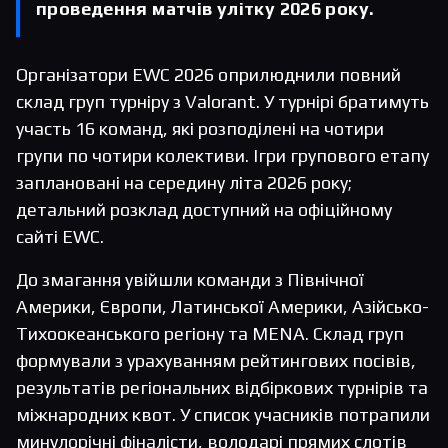
проведення матчів улітку 2026 року.
Організатори EWC 2026 оприлюднили повний
склад груп турніру з Valorant. У турнірі братимуть
участь 16 команд, які розподілені на чотири
групи по чотири колективи. Ігри групового етапу
заплановані на середину літа 2026 року;
детальний розклад доступний на офіційному
сайті EWC.
До змагання увійшли команди з Північної
Америки, Європи, Латинської Америки, Азійсько-
Тихоокеанського регіону та MENA. Склад груп
формували з урахуванням рейтингових посівів,
результатів регіональних відбіркових турнірів та
міжнародних квот. У список учасників потрапили
минулорічні фіналісти, володарі прямих слотів