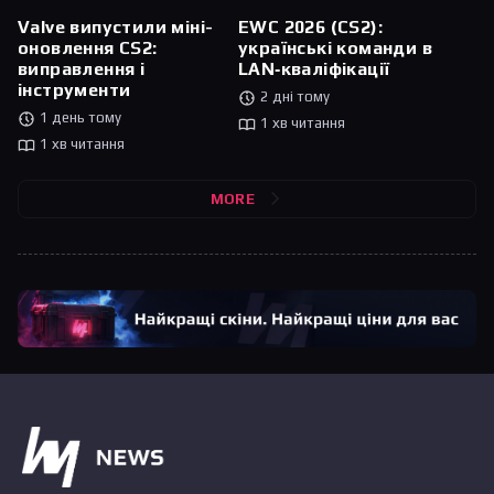
Valve випустили міні-
EWC 2026 (CS2):
оновлення CS2:
українські команди в
виправлення і
LAN‑кваліфікації
інструменти
2 дні тому
1 день тому
1 хв читання
1 хв читання
MORE