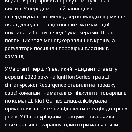
Кі у 2016 році зробив спробу самогубства і
вижив. У передсмертній записці він
стверджував, що менеджер команди формував
склад для участі в договірних матчах, щоб
покривати борги перед букмекерами. Після
появи цих заяв менеджер залишив країну, а
регулятори посилили перевірки власників
команд.
У Valorant перший великий інцидент стався у
вересні 2020 року на Ignition Series: гравці
сінгапурської Resurgence ставили на поразку
своєї команди і намагалися підкупити товаришів
по команді. Riot Games дискваліфікувала
причетних на терміни від шести місяців до трьох
років. У Сінгапурі двом гравцям призначили
кримінальні покарання: один отримав чотири