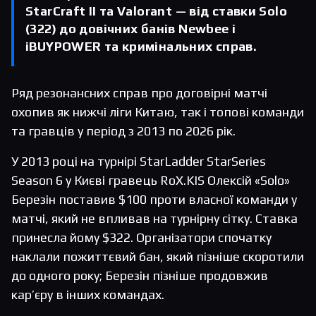
StarCraft II та Valorant — від ставки Solo
(322) до довічних банів Newbee і
iBUYPOWER та кримінальних справ.
Ряд резонансних справ про договірні матчі
охопив як нижчі ліги Китаю, так і топові команди
та гравців у період з 2013 по 2026 рік.
У 2013 році на турнірі StarLadder StarSeries
Season 6 у Києві гравець RoX.KIS Олексій «Solo»
Березін поставив $100 проти власної команди у
матчі, який не впливав на турнірну сітку. Ставка
принесла йому $322. Організатори спочатку
наклали пожиттєвий бан, який пізніше скоротили
до одного року; Березін пізніше продовжив
кар’єру в інших командах.