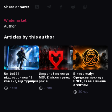
Share or save:
Whitemarket
Author
Articles by this author
United21
Jimpphat покинув
Віктор «sdy»
відсторонила 13
MOUZ після трьох
Оруджев покинув
команд від турнірів
років
ENCE, став вільним
агентом
7 лип
2 лип
30 чер