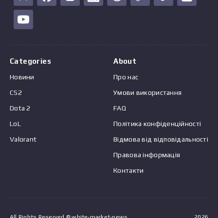
Categories
About
Новини
Про нас
CS2
Умови використання
Dota 2
FAQ
LoL
Політика конфіденційності
Valorant
Відмова від відповідальності
Правова інформація
Контакти
All Rights Reserved © white-market-news
2026