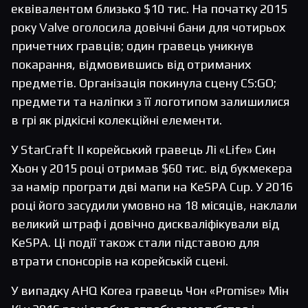
еквівалентом близько $10 тис. На початку 2015
року Valve оголосила довічні бани для чотирьох
причетних гравців; один гравець уникнув
покарання, відмовившись від отриманих
предметів. Організація покинула сцену CS:GO;
предмети та наліпки з її логотипом залишилися
в грі як рідкісні колекційні елементи.
У StarCraft II корейський гравець Лі «Life» Син
Хьон у 2015 році отримав $60 тис. від букмекера
за намір програти дві мапи на KeSPA Cup. У 2016
році його засудили умовно на 18 місяців, наклали
великий штраф і довічно дискваліфікували від
KeSPA. Ці події також стали підставою для
втрати спонсорів на корейській сцені.
У випадку AHQ Korea гравець Чон «Promise» Мін