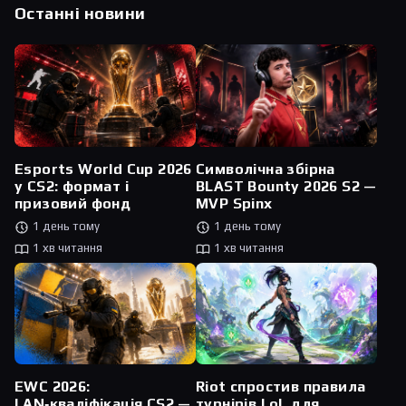
Останні новини
Esports World Cup 2026
Символічна збірна
у CS2: формат і
BLAST Bounty 2026 S2 —
призовий фонд
MVP Spinx
1 день тому
1 день тому
1 хв читання
1 хв читання
Riot спростив правила
EWC 2026:
турнірів LoL для
LAN‑кваліфікація CS2 —