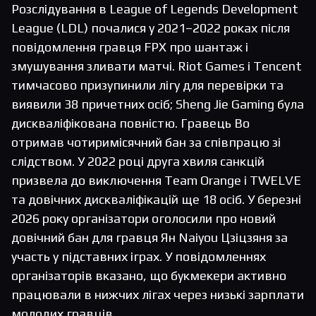
Розслідування в League of Legends Development
League (LDL) почалися у 2021–2022 роках після
повідомлення гравця FPX про шантаж і
змушування зливати матчі. Riot Games і Tencent
тимчасово призупинили лігу для перевірки та
виявили 38 причетних осіб; Sheng Jie Gaming була
дискваліфікована повністю. Гравець Bo
отримав чотиримісячний бан за співпрацю зі
слідством. У 2022 році друга хвиля санкцій
призвела до виключення Team Orange і TWELVE
та довічних дискваліфікацій ще 18 осіб. У березні
2026 року організатори оголосили про новий
довічний бан для гравця Ян Naiyou Цзіцзяня за
участь у підставних іграх. У повідомленнях
організаторів вказано, що букмекери активно
працювали в нижчих лігах через низькі зарплати
молодих гравців.