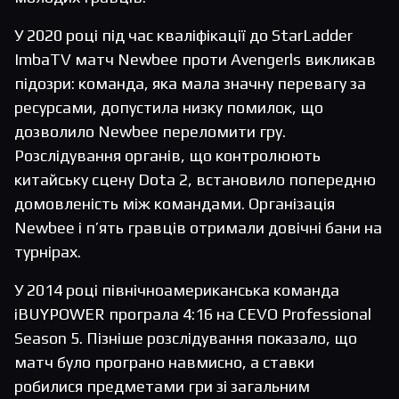
У 2020 році під час кваліфікації до StarLadder
ImbaTV матч Newbee проти Avengerls викликав
підозри: команда, яка мала значну перевагу за
ресурсами, допустила низку помилок, що
дозволило Newbee переломити гру.
Розслідування органів, що контролюють
китайську сцену Dota 2, встановило попередню
домовленість між командами. Організація
Newbee і п’ять гравців отримали довічні бани на
турнірах.
У 2014 році північноамериканська команда
iBUYPOWER програла 4:16 на CEVO Professional
Season 5. Пізніше розслідування показало, що
матч було програно навмисно, а ставки
робилися предметами гри зі загальним