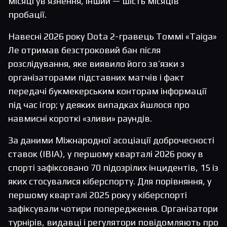
місяці ув’язнення, інший — шість місяців
пробації.
Навесні 2026 року Dota 2-гравець Томмі «Taiga»
Ле отримав безстроковий бан після
розслідування, яке виявило його зв’язки з
організаторами підставних матчів і факт
передачі букмекерським конторам інформації
під час ігор; у деяких випадках йшлося про
навмисні короткі «зливи» раундів.
За даними Міжнародної асоціації доброчесності
ставок (IBIA), у першому кварталі 2026 року в
спорті зафіксовано 70 підозрілих інцидентів, 15 із
яких стосувалися кіберспорту. Для порівняння, у
першому кварталі 2025 року у кіберспорті
зафіксували чотири попередження. Організатори
турнірів, видавці і регулятори повідомляють про