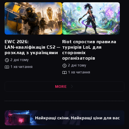
Riot спростив правила
EWC 2026:
турнірів LoL для
LAN‑кваліфікація CS2 —
сторонніх
розклад з українцями
організаторів
2 дні тому
2 дні тому
1 хв читання
1 хв читання
MORE