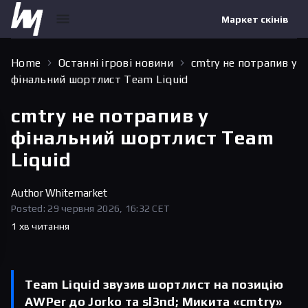
Маркет скінів
Home
Останні ігрові новини
cmtry не потрапив у
фінальний шортлист Team Liquid
cmtry не потрапив у
фінальний шортлист Team
Liquid
Author
Whitemarket
Posted: 29 червня 2026, 16:32 CET
1 хв читання
Team Liquid звузив шортлист на позицію
AWPer до Jorko та sl3nd; Микита «cmtry»