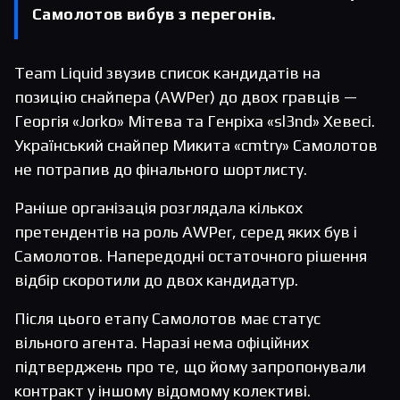
Самолотов вибув з перегонів.
Team Liquid звузив список кандидатів на
позицію снайпера (AWPer) до двох гравців —
Георгія «Jorko» Мітева та Генріха «sl3nd» Хевесі.
Український снайпер Микита «cmtry» Самолотов
не потрапив до фінального шортлисту.
Раніше організація розглядала кількох
претендентів на роль AWPer, серед яких був і
Самолотов. Напередодні остаточного рішення
відбір скоротили до двох кандидатур.
Після цього етапу Самолотов має статус
вільного агента. Наразі нема офіційних
підтверджень про те, що йому запропонували
контракт у іншому відомому колективі.