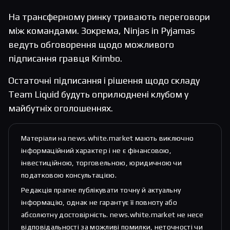
На трансферному ринку тривають переговори
між командами. Зокрема, Ninjas in Pyjamas
ведуть обговорення щодо можливого
підписання гравця Krimbo.
Остаточні підписання і рішення щодо складу
Team Liquid будуть оприлюднені клубом у
майбутніх оголошеннях.
Матеріали на news.white.market мають виключно
інформаційний характер і не є фінансовою,
інвестиційною, торговельною, юридичною чи
податковою консультацією.
Редакція прагне публікувати точну й актуальну
інформацію, однак не гарантує її повноту або
абсолютну достовірність. news.white.market не несе
відповідальності за можливі помилки, неточності чи