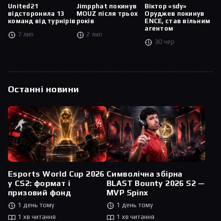
United21
Jimpphat покинув
Віктор «sdy»
відсторонила 13
MOUZ після трьох
Оруджев покинув
команд від турнірів
років
ENCE, став вільним
агентом
7 лип
2 лип
30 чер
Останні новини
Esports World Cup 2026
Символічна збірна
у CS2: формат і
BLAST Bounty 2026 S2 —
призовий фонд
MVP Spinx
1 день тому
1 день тому
1 хв читання
1 хв читання