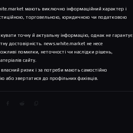
hite.market мають виключно інформаційний характер і
вестиційною, торговельною, юридичною чи податковою
ікувати точну й актуальну інформацію, однак не гарантує
тну достовірність. news.white.market не несе
можливі помилки, неточності чи наслідки рішень,
атеріалів сайту.
 власний ризик і за потреби мають самостійно
ю або звертатися до профільних фахівців.