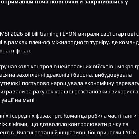
, отримавши початкові очки й закріпившись у
I 2026 Bilibili Gaming і LYON виграли свої стартові се
ні в рамках плей‑оф міжнародного турніру, де коман
інал і фінал.
и гру навколо контролю нейтральних об’єктів і макроіг
я на захопленні драконів і барона, вибудовувала
сутичок і поступово нарощувала економічну перевагу
i вигравали за рахунок кращої розстановки і використ
уації на мапі.
іх і середніх фазах гри. Команда робила часті ганги 
 між лініями, що дозволяло контролювати річку та
тів. Вчасні ротації й ініціативні бої принесли LYON