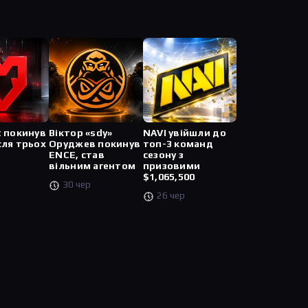
t покинув
Віктор «sdy»
NAVI увійшли до
сля трьох
Оруджев покинув
топ-3 команд
ENCE, став
сезону з
вільним агентом
призовими
$1,065,500
30 чер
26 чер