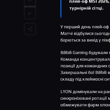
плей‑оф MSI 2026
турнірній сітці.
У перший день плей‑оф MS
Матчі відбулися сьогод
борються за вихід у півф
Bilibili Gaming будувал
Команда концентрувалас
позиції для командних 
Завершальні бої Bilibil
складу під клеймосні сит
LYON домінували на ранн
синхронізовані ротації
обмежувати фарм опонен