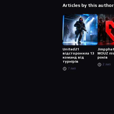
Articles by this author
United21
Jimppha
відсторонила 13
MOUZ пі
команд від
років
турнірів
2 лип
7 лип