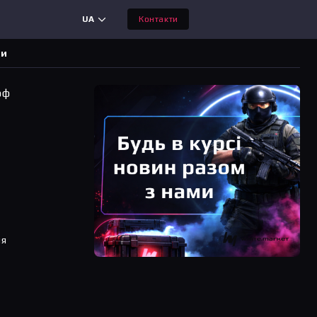
UA
Контакти
ди
оф
ня