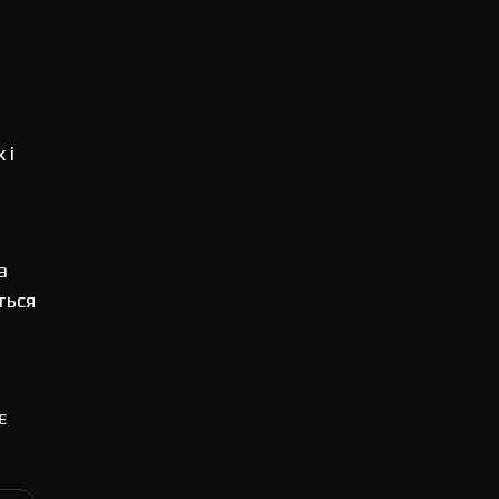
 і
а
ться
є