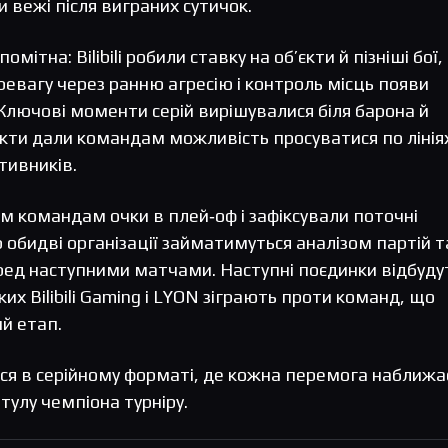
вежі після виграних сутичок.
омітна: Bilibili робили ставку на об’єкти й пізніші бої,
ревагу через ранню агресію і контроль місць появи
Ключові моменти серій вирішувалися біля барона й
’єкти дали командам можливість просуватися по лініях
тивників.
 командам очки в плей‑оф і зафіксували поточні
гор обидві організації займатимуться аналізом партій т
ред наступними матчами. Наступні поєдинки відбуду
яких Bilibili Gaming і LYON зіграють проти команд, що
й етап.
ся в серійному форматі, де кожна перемога наближа
тулу чемпіона турніру.