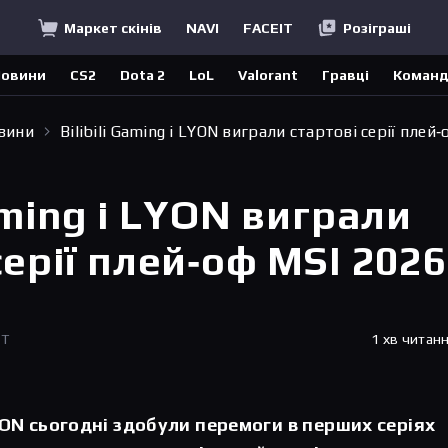
Маркет скінів
NAVI
FACEIT
Розіграші
овини
CS2
Dota 2
LoL
Valorant
Гравці
Коман
овини
Bilibili Gaming і LYON виграли стартові серії плей‑
Gaming і LYON виграли
серії плей‑оф MSI 2026
ET
1 хв читан
 LYON сьогодні здобули перемоги в перших серіях