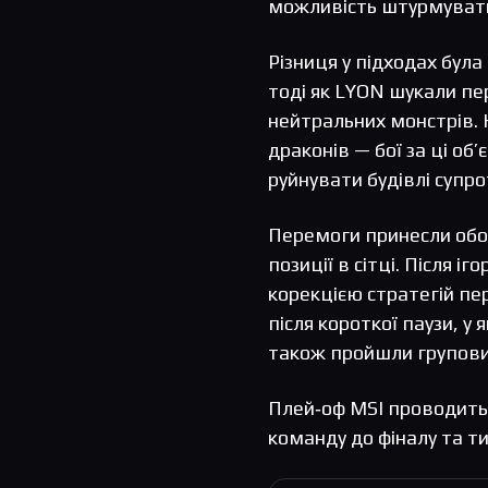
можливість штурмувати 
Різниця у підходах була п
тоді як LYON шукали пе
нейтральних монстрів. 
драконів — бої за ці об
руйнувати будівлі супро
Перемоги принесли обом
позиції в сітці. Після і
корекцією стратегій пе
після короткої паузи, у 
також пройшли групови
Плей‑оф MSI проводить
команду до фіналу та ти