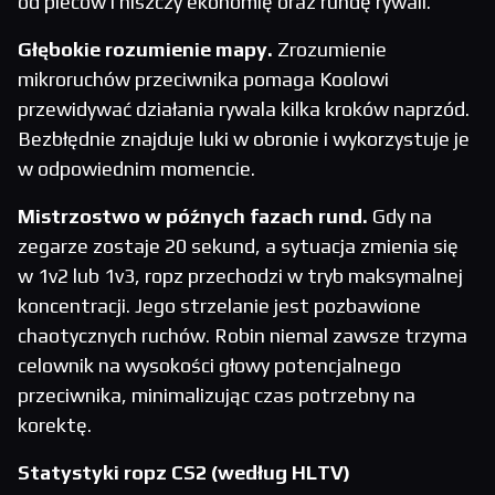
od pleców i niszczy ekonomię oraz rundę rywali.
Głębokie rozumienie mapy.
Zrozumienie
mikroruchów przeciwnika pomaga Koolowi
przewidywać działania rywala kilka kroków naprzód.
Bezbłędnie znajduje luki w obronie i wykorzystuje je
w odpowiednim momencie.
Mistrzostwo w późnych fazach rund.
Gdy na
zegarze zostaje 20 sekund, a sytuacja zmienia się
w 1v2 lub 1v3, ropz przechodzi w tryb maksymalnej
koncentracji. Jego strzelanie jest pozbawione
chaotycznych ruchów. Robin niemal zawsze trzyma
celownik na wysokości głowy potencjalnego
przeciwnika, minimalizując czas potrzebny na
korektę.
Statystyki ropz CS2 (według HLTV)