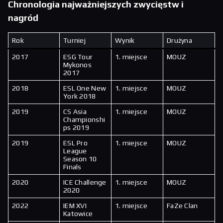
Chronologia najważniejszych zwycięstw i
nagród
Rok
Turniej
Wynik
Drużyna
2017
ESG Tour
1. miejsce
MOUZ
Mykonos
2017
2018
ESL One New
1. miejsce
MOUZ
York 2018
2019
CS Asia
1. miejsce
MOUZ
Championshi
ps 2019
2019
ESL Pro
1. miejsce
MOUZ
League
Season 10
Finals
2020
ICE Challenge
1. miejsce
MOUZ
2020
2022
IEM XVI
1. miejsce
FaZe Clan
Katowice