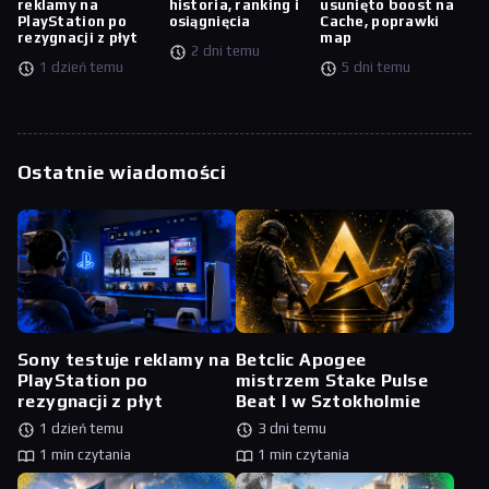
reklamy na
historia, ranking i
usunięto boost na
PlayStation po
osiągnięcia
Cache, poprawki
rezygnacji z płyt
map
2 dni temu
1 dzień temu
5 dni temu
Ostatnie wiadomości
Sony testuje reklamy na
Betclic Apogee
PlayStation po
mistrzem Stake Pulse
rezygnacji z płyt
Beat I w Sztokholmie
1 dzień temu
3 dni temu
1 min czytania
1 min czytania