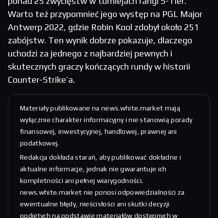
ponad 25 zwycięstw w turniejach rangi S-Tier.
Warto też przypomnieć jego występ na PGL Major
Antwerp 2022, gdzie Robin Kool zdobył około 251
zabójstw. Ten wynik dobrze pokazuje, dlaczego
uchodzi za jednego z najbardziej pewnych i
skutecznych graczy kończących rundy w historii
Counter-Strike’a.
Materiały publikowane na news.white.market mają
wyłącznie charakter informacyjny i nie stanowią porady
finansowej, inwestycyjnej, handlowej, prawnej ani
podatkowej.
Redakcja dokłada starań, aby publikować dokładne i
aktualne informacje, jednak nie gwarantuje ich
kompletności ani pełnej wiarygodności.
news.white.market nie ponosi odpowiedzialności za
ewentualne błędy, nieścisłości ani skutki decyzji
podjętych na podstawie materiałów dostępnych w