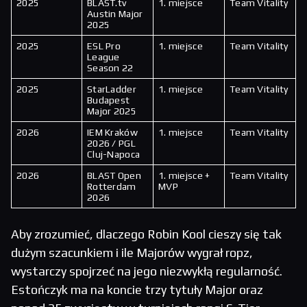
2025
BLAST.tv
1. miejsce
Team Vitality
Austin Major
2025
2025
ESL Pro
1. miejsce
Team Vitality
League
Season 22
2025
StarLadder
1. miejsce
Team Vitality
Budapest
Major 2025
2026
IEM Kraków
1. miejsce
Team Vitality
2026 / PGL
Cluj-Napoca
2026
BLAST Open
1. miejsce +
Team Vitality
Rotterdam
MVP
2026
Aby zrozumieć, dlaczego Robin Kool cieszy się tak
dużym szacunkiem i ile Majorów wygrał ropz,
wystarczy spojrzeć na jego niezwykłą regularność.
Estończyk ma na koncie trzy tytuły Major oraz